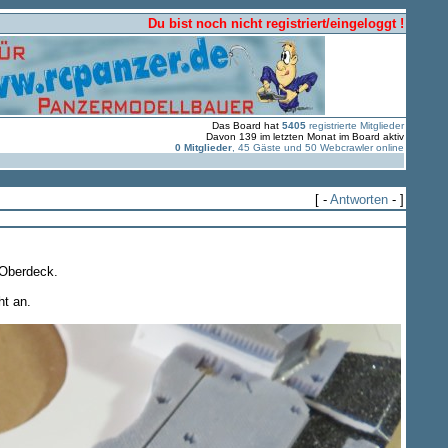
Du bist noch nicht registriert/eingeloggt !
Das Board hat
5405
registrierte Mitglieder
Davon 139 im letzten Monat im Board aktiv
0 Mitglieder
, 45 Gäste und 50 Webcrawler online
[ -
Antworten
- ]
 Oberdeck.
ht an.