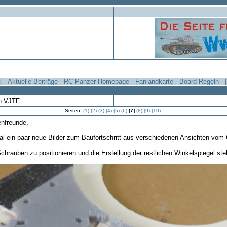
[ -
Aktuelle Beiträge
-
RC-Panzer-Homepage
-
Fanlandkarte
-
Board Regeln
- ]
on VJTF
Seiten:
(1)
(2)
(3)
(4)
(5)
(6)
[7]
(8)
(9)
(10)
enfreunde,
al ein paar neue Bilder zum Baufortschritt aus verschiedenen Ansichten vom
chrauben zu positionieren und die Erstellung der restlichen Winkelspiegel ste