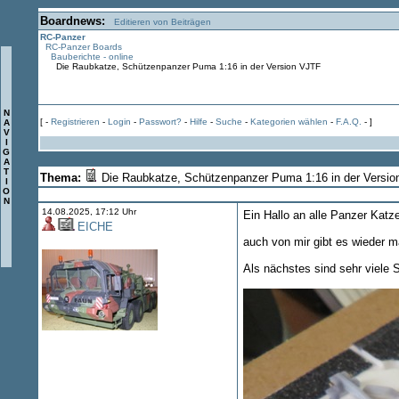
Boardnews:
Editieren von Beiträgen
RC-Panzer
RC-Panzer Boards
Bauberichte - online
Die Raubkatze, Schützenpanzer Puma 1:16 in der Version VJTF
N
[ -
Registrieren
-
Login
-
Passwort?
-
Hilfe
-
Suche
-
Kategorien wählen
-
F.A.Q.
- ]
A
V
I
G
A
T
Thema:
Die Raubkatze, Schützenpanzer Puma 1:16 in der Versi
I
O
N
14.08.2025, 17:12 Uhr
Ein Hallo an alle Panzer Katz
EICHE
auch von mir gibt es wieder m
Als nächstes sind sehr viele S