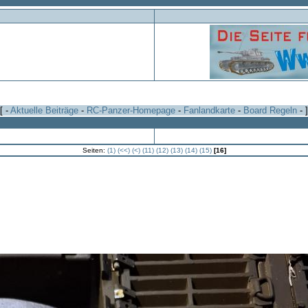
[ -
Aktuelle Beiträge
-
RC-Panzer-Homepage
-
Fanlandkarte
-
Board Regeln
- ]
Seiten:
(1)
(<<)
(<)
(11)
(12)
(13)
(14)
(15)
[16]