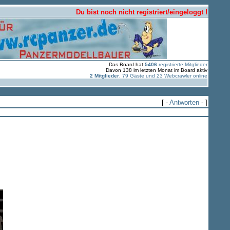
Du bist noch nicht registriert/eingeloggt !
Das Board hat
5406
registrierte Mitglieder
Davon 138 im letzten Monat im Board aktiv
2 Mitglieder
, 79 Gäste und 23 Webcrawler online
[ -
Antworten
- ]