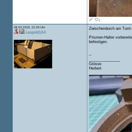
1
08.03.2026, 22:29 Uhr
Zwischendurch am Turm g
Leopold1A4
Prismen-Halter vorbereit
befestigen.
--
_______________
Grüsse
Herbert