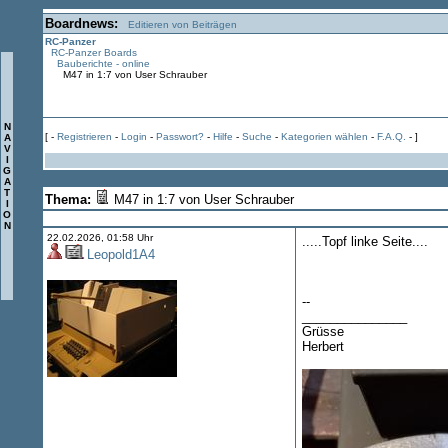
Boardnews:
Editieren von Beiträgen
RC-Panzer
RC-Panzer Boards
Bauberichte - online
M47 in 1:7 von User Schrauber
N
[ -
Registrieren
-
Login
-
Passwort?
-
Hilfe
-
Suche
-
Kategorien wählen
-
F.A.Q.
- ]
A
V
I
G
A
T
Thema:
M47 in 1:7 von User Schrauber
I
O
N
22.02.2026, 01:58 Uhr
.....Topf linke Seite....
Leopold1A4
--
_______________
Grüsse
Herbert