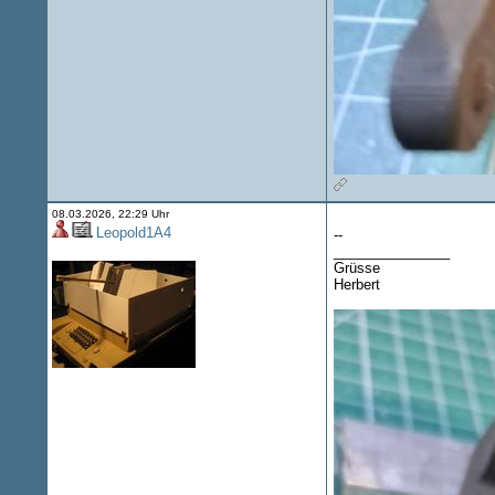
08.03.2026, 22:29 Uhr
Leopold1A4
--
_______________
Grüsse
Herbert