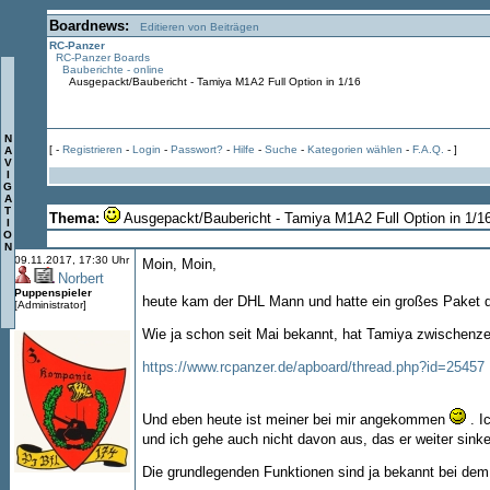
Boardnews:
Editieren von Beiträgen
RC-Panzer
RC-Panzer Boards
Bauberichte - online
Ausgepackt/Baubericht - Tamiya M1A2 Full Option in 1/16
N
[ -
Registrieren
-
Login
-
Passwort?
-
Hilfe
-
Suche
-
Kategorien wählen
-
F.A.Q.
- ]
A
V
I
G
A
T
Thema:
Ausgepackt/Baubericht - Tamiya M1A2 Full Option in 1/1
I
O
N
09.11.2017, 17:30 Uhr
Moin, Moin,
Norbert
Puppenspieler
heute kam der DHL Mann und hatte ein großes Paket 
[Administrator]
Wie ja schon seit Mai bekannt, hat Tamiya zwischenze
https://www.rcpanzer.de/apboard/thread.php?id=25457
Und eben heute ist meiner bei mir angekommen
. I
und ich gehe auch nicht davon aus, das er weiter sinke
Die grundlegenden Funktionen sind ja bekannt bei dem