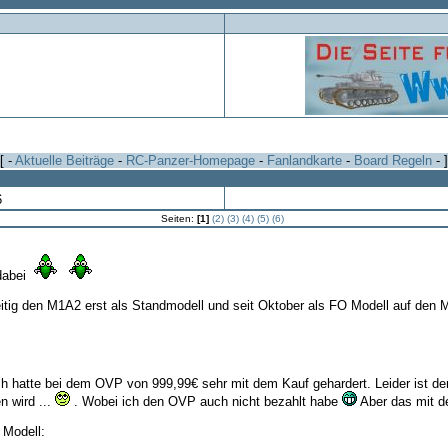
[ -
Aktuelle Beiträge
-
RC-Panzer-Homepage
-
Fanlandkarte
-
Board Regeln
- ]
6
Seiten:
[1]
(2)
(3)
(4)
(5)
(6)
dabei
itig den M1A2 erst als Standmodell und seit Oktober als FO Modell auf den M
ch hatte bei dem OVP von 999,99€ sehr mit dem Kauf gehardert. Leider ist de
n wird ...
. Wobei ich den OVP auch nicht bezahlt habe
Aber das mit d
 Modell: