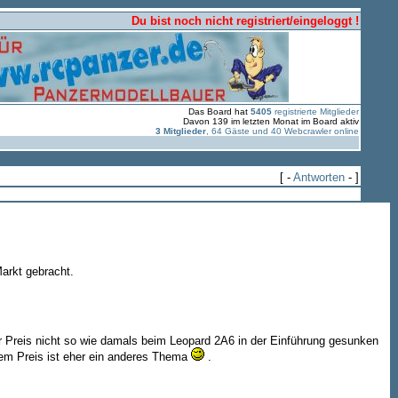
Du bist noch nicht registriert/eingeloggt !
Das Board hat
5405
registrierte Mitglieder
Davon 139 im letzten Monat im Board aktiv
3 Mitglieder
, 64 Gäste und 40 Webcrawler online
[ -
Antworten
- ]
arkt gebracht.
r Preis nicht so wie damals beim Leopard 2A6 in der Einführung gesunken
em Preis ist eher ein anderes Thema
.