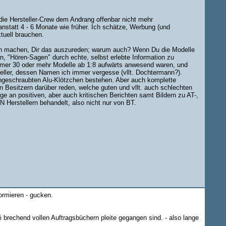
 die Hersteller-Crew dem Andrang offenbar nicht mehr
anstatt 4 - 6 Monate wie früher. Ich schätze, Werbung (und
tuell brauchen.
uch machen, Dir das auszureden; warum auch? Wenn Du die Modelle
an, "Hören-Sagen" durch echte, selbst erlebte Information zu
 immer 30 oder mehr Modelle ab 1:8 aufwärts anwesend waren, und
teller, dessen Namen ich immer vergesse (vllt. Dochtermann?).
hengeschraubten Alu-Klötzchen bestehen. Aber auch komplette
n Besitzern darüber reden, welche guten und vllt. auch schlechten
an positiven, aber auch kritischen Berichten samt Bildern zu AT-,
erstellern behandelt, also nicht nur von BT.
ormieren - gucken.
brechend vollen Auftragsbüchern pleite gegangen sind. - also lange