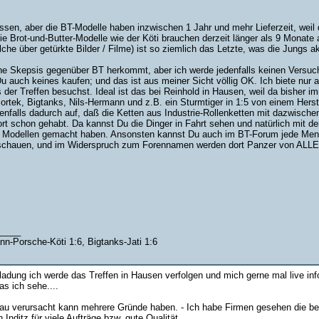
wissen, aber die BT-Modelle haben inzwischen 1 Jahr und mehr Lieferzeit, weil
e Brot-und-Butter-Modelle wie der Köti brauchen derzeit länger als 9 Monate 
he über getürkte Bilder / Filme) ist so ziemlich das Letzte, was die Jungs ak
eine Skepsis gegenüber BT herkommt, aber ich werde jedenfalls keinen Vers
u auch keines kaufen; und das ist aus meiner Sicht völlig OK. Ich biete nur 
 der Treffen besuchst. Ideal ist das bei Reinhold in Hausen, weil da bisher
ortek, Bigtanks, Nils-Hermann und z.B. ein Sturmtiger in 1:5 von einem Hers
enfalls dadurch auf, daß die Ketten aus Industrie-Rollenketten mit dazwisc
rt schon gehabt. Da kannst Du die Dinger in Fahrt sehen und natürlich mit de
n Modellen gemacht haben. Ansonsten kannst Du auch im BT-Forum jede Menge 
chauen, und im Widerspruch zum Forennamen werden dort Panzer von ALLEN H
_____
nn-Porsche-Köti 1:6, Bigtanks-Jati 1:6
nladung ich werde das Treffen in Hausen verfolgen und mich gerne mal live inf
s ich sehe....
u verursacht kann mehrere Gründe haben. - Ich habe Firmen gesehen die bei 
n Inditz für viele Aufträge bzw. gute Qualität.