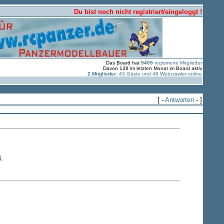
Du bist noch nicht registriert/eingeloggt !
Das Board hat
5405
registrierte Mitglieder
Davon 138 im letzten Monat im Board aktiv
2 Mitglieder
, 43 Gäste und 48 Webcrawler online
[ -
Antworten
- ]
.