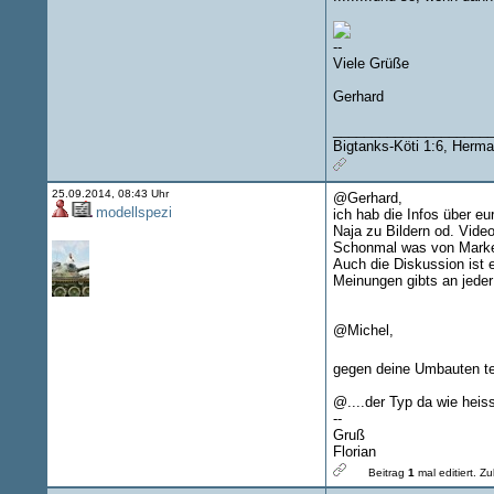
--
Viele Grüße
Gerhard
____________________
Bigtanks-Köti 1:6, Herma
25.09.2014, 08:43 Uhr
@Gerhard,
modellspezi
ich hab die Infos über eu
Naja zu Bildern od. Vide
Schonmal was von Marketin
Auch die Diskussion ist 
Meinungen gibts an jeder
@Michel,
gegen deine Umbauten te
@....der Typ da wie heiss
--
Gruß
Florian
Beitrag
1
mal editiert.
Zul