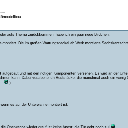
-----
itärmodellbau
ieder aufs Thema zurückkommen, habe ich ein paar neue Bildchen:
e-montiert. Die im großen Wartungsdeckel ab Werk montierte Sechskantschrau
st aufgebaut und mit den nötigen Komponenten versehen. Es wird an der Unt
ehmen kann. Dabei verarbeite ich Reststücke, die manchmal auch ein wenig üb
...
):
wenn es auf der Unterwanne montiert ist:
n die Oberwanne wieder drauf ist keine Angst; die Tür geht noch zu!