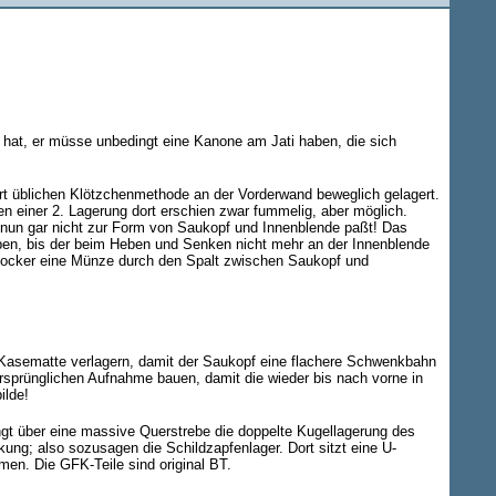
 hat, er müsse unbedingt eine Kanone am Jati haben, die sich
ort üblichen Klötzchenmethode an der Vorderwand beweglich gelagert.
gen einer 2. Lagerung dort erschien zwar fummelig, aber möglich.
 nun gar nicht zur Form von Saukopf und Innenblende paßt! Das
ben, bis der beim Heben und Senken nicht mehr an der Innenblende
 locker eine Münze durch den Spalt zwischen Saukopf und
e Kasematte verlagern, damit der Saukopf eine flachere Schwenkbahn
ursprünglichen Aufnahme bauen, damit die wieder bis nach vorne in
ilde!
ngt über eine massive Querstrebe die doppelte Kugellagerung des
ung; also sozusagen die Schildzapfenlager. Dort sitzt eine U-
en. Die GFK-Teile sind original BT.