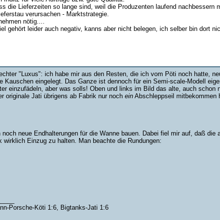
ss die Lieferzeiten so lange sind, weil die Produzenten laufend nachbesser
ieferstau verursachen - Marktstrategie.
ehmen nötig....
 gehört leider auch negativ, kanns aber nicht belegen, ich selber bin dort ni
hter "Luxus": ich habe mir aus den Resten, die ich vom Pöti noch hatte, ne
e Kauschen eingelegt. Das Ganze ist dennoch für ein Semi-scale-Modell eigent
er einzufädeln, aber was solls! Oben und links im Bild das alte, auch schon n
r originale Jati übrigens ab Fabrik nur noch
ein
Abschleppseil mitbekommen ha
 noch neue Endhalterungen für die Wanne bauen. Dabei fiel mir auf, daß die al
k wirklich Einzug zu halten. Man beachte die Rundungen:
_____
nn-Porsche-Köti 1:6, Bigtanks-Jati 1:6