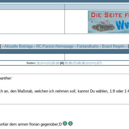
[ -
Aktuelle Beiträge
-
RC-Panzer-Homepage
-
Fanlandkarte
-
Board Regeln
- ]
Seiten:
(1)
(<<)
(<)
(2)
(3)
[4]
(5)
(6)
(7)
(8)
(9)
(>)
(>>)
(17)
panther:
ich an, den Maßstab, welchen ich nehmen soll, kannst Du wählen, 1:8 oder 1:4
 unfair dem armen florian gegenüber;D