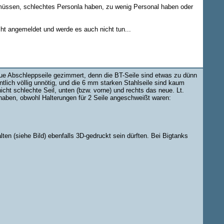
n müssen, schlechtes Personla haben, zu wenig Personal haben oder
cht angemeldet und werde es auch nicht tun...
ue Abschleppseile gezimmert, denn die BT-Seile sind etwas zu dünn
lich völlig unnötig, und die 6 mm starken Stahlseile sind kaum
icht schlechte Seil, unten (bzw. vorne) und rechts das neue. Lt.
ben, obwohl Halterungen für 2 Seile angeschweißt waren:
ten (siehe Bild) ebenfalls 3D-gedruckt sein dürften. Bei Bigtanks