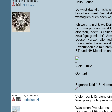
25.09.2014, 12:01 Uhr
Hallo Florian,
Oldchap
Du wirst das vllt. nicht 
hinterherkommt. Selbst di
womöglich auch noch welc
Ich weiß ja nicht, wo D
nicht magst, dann wirst D
ersetzen, indem Du eines
zwar "gut gemischt": Arm
Dessen Panzer fallen jed
Eigenbauten haben wir do
Erfahrungen sie mit ihre
BT- und NH-Modellen ans
--
Viele Grüße
Gerhard
____________________
Bigtanks-Köti 1:6, Herma
25.09.2014, 13:02 Uhr
Vielen Dank für diene ei
modellspezi
Wie gesagt, ich glaube wa
Was einen Produktionssta
Lieferzeit ist für mich kei