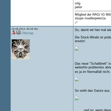
mfg
peter
------------------------------------
Mitglied der RAG/ IG Mil
skype muellerpeter1a
25.09.2014, 00:16 Uhr
So, damit wir hier mal w
Oldchap
Die Stock-Winde ist prob
ersetzt:
Das neue "Schaltbrett" i
weiterhin problemlos abn
es ja im Normalfall nicht.
So sieht das Ganze aus, 
.........und so, wenn dan