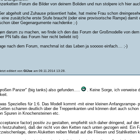
zerketten Forum die Bilder von deinem Boliden und nun stolpere ich hier auch (
6er abgeholt und Zuhause präsentiert habe, hat meine Frau schon dreingesehe
e eine zusätzliche erste Stufe braucht (oder eine provisorische Rampe) damit 
 ja schon über Gegenargumente nachdenke ;-)
en darum zu machen, wo finde ich den das Forum der Großmodelle von dem 
er PN falls das Forum hier nicht beliebt ist)
Frage nach dem Forum, manchmal ist das Leben ja sooooo einfach.... ;-)
etzt editiert von
GIJoe
am 09.11.2014 13:28.
roßen Panzer" (big tanks) also gefunden.....
. Keine Sorge, ich verweise d
keit.
was Spezielles für 1:6. Das Modell kommt -mit einer kleinen Anfangsrampe- pri
Ketten scharren deutlich über die Treppenkanten und können dort auch schon m
on Spuren in Knochensteinen etc.
ptance factor) positiv zu gestalten, empfiehlt sich daher dringend, auf der
ch festzuhalten), daß der nicht von den Ketten nach unten gezogen wird. Ein F
zzwischenlage, denn Aluketten reiben Metall auf die Fliesen und Stahlketten 