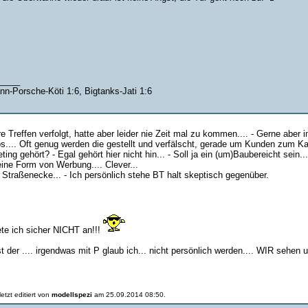
_____
nn-Porsche-Köti 1:6, Bigtanks-Jati 1:6
re Treffen verfolgt, hatte aber leider nie Zeit mal zu kommen.... - Gerne aber 
os.... Oft genug werden die gestellt und verfälscht, gerade um Kunden zum Kau
g gehört? - Egal gehört hier nicht hin... - Soll ja ein (um)Baubereicht sein...
eine Form von Werbung.... Clever...
 Straßenecke... - Ich persönlich stehe BT halt skeptisch gegenüber.
te ich sicher NICHT an!!!
t der .... irgendwas mit P glaub ich... nicht persönlich werden.... WIR sehen 
etzt editiert von
modellspezi
am 25.09.2014 08:50.