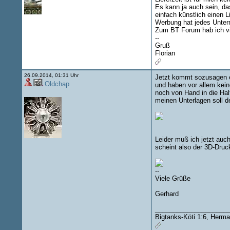
Es kann ja auch sein, da
einfach künstlich einen L
Werbung hat jedes Untern
Zum BT Forum hab ich viel
--
Gruß
Florian
26.09.2014, 01:31 Uhr
Jetzt kommt sozusagen ec
Oldchap
und haben vor allem kein
noch von Hand in die Halt
meinen Unterlagen soll de
Leider muß ich jetzt auch
scheint also der 3D-Druc
--
Viele Grüße
Gerhard
____________________
Bigtanks-Köti 1:6, Herma