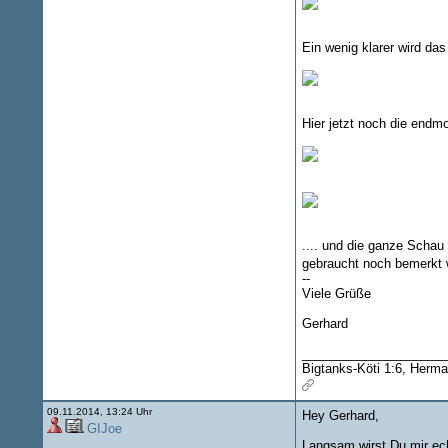
Ein wenig klarer wird da
Hier jetzt noch die endm
.... und die ganze Schau 
gebraucht noch bemerkt w
--
Viele Grüße
Gerhard
____________________
Bigtanks-Köti 1:6, Herma
09.11.2014, 13:24 Uhr
Hey Gerhard,
GIJoe
Langsam wirst Du mir e