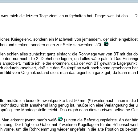
, was mich die letzten Tage ziemlich aufgehalten hat. Frage: was ist das......?
tliches Kniegelenk, sondern ein Machwerk von jemandem, der sich eingebildet
heben und senken, sondern auch zur Seite schwenken läßt!
len schien alles zunächst ganz einfach: die Rohrwiege war von BT mit der d
e dort nur noch die 2. Drehebene lagern, und alles wäre paletti. Das Einbrin
 anprobiert, mußte ich leider erkennen, daß der von BT gewählte Lagerpunkt
ch dadurch kaschiert, daß sie den Saukopf so weit nach vorne geschoben ha
en Bild vom Originalzustand sieht man das eigentlich ganz gut; da kann man
lte, mußte ich beide Schwenkpunkte fast 50 mm (!!) weiter nach innen in di
nrohr dazu nicht annähernd lang genug ist, mußte ich eine Verlängerung der 
rsprüngliche Montagestelle reicht. Das ergab dann dieses etwas seltsame Geb
t. Man erkennt (wenn man's weiß
) unten die Befestigungsleiste. An der hä
ichtung. Der trägt eine Gabel mit 2 weiteren Kugellagern für die Höhenschwenk
h vorne, um die Rohrklemmung wieder ungefähr in die alte Postion zu bekomm