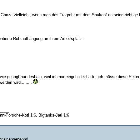
s Ganze vielleicht, wenn man das Tragrohr mit dem Saukopf an seine richtige P
ontierte Rohraufhängung an ihrem Arbeitsplatz:
wie gesagt nur deshalb, weil ich mir eingebildet hatte, ich müsse diese Seite
erden wird.........
_____
nn-Porsche-Köti 1:6, Bigtanks-Jati 1:6
cht unangenehm!