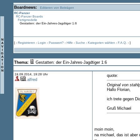
Boardnews:
Editieren von Beiträgen
RC-Panzer
RC-Panzer Boards
Fertigmodelle
Gestatten: der Ein-Jahres-Jagdtiger 1:6
N
[ -
Registrieren
-
Login
-
Passwort?
-
Hilfe
-
Suche
-
Kategorien wählen
-
F.A.Q.
- ]
A
V
I
G
A
T
Thema:
Gestatten: der Ein-Jahres-Jagdtiger 1:6
I
O
N
24.09.2014, 19:28 Uhr
quote:
alfred
Original von stahl
Hallo Florian,
ich trete gegen D
Gruß Michael
moin moin,
na michael, das ist aber
--