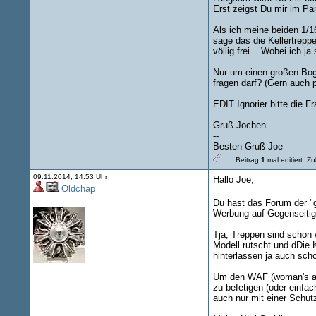
Erst zeigst Du mir im Pan
Als ich meine beiden 1/1
sage das die Kellertrepp
völlig frei... Wobei ich
Nur um einen großen Bog
fragen darf? (Gern auch p
EDIT Ignorier bitte die 
Gruß Jochen
--
Besten Gruß Joe
Beitrag
1
mal editiert.
Zul
09.11.2014, 14:53 Uhr
Hallo Joe,
Oldchap
Du hast das Forum der "g
Werbung auf Gegenseitig
Tja, Treppen sind schon 
Modell rutscht und dDie 
hinterlassen ja auch sch
Um den WAF (woman's acce
zu befetigen (oder einfa
auch nur mit einer Schut