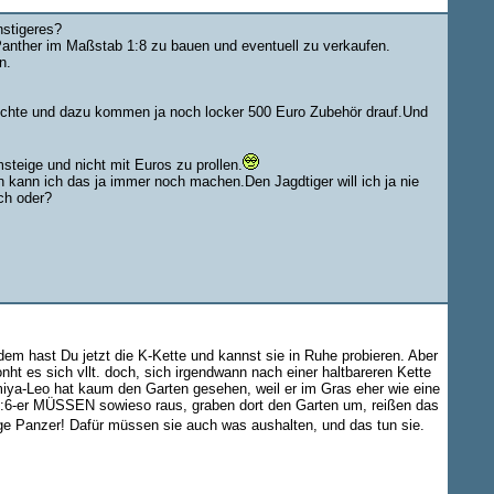
nstigeres?
anther im Maßstab 1:8 zu bauen und eventuell zu verkaufen.
n.
möchte und dazu kommen ja noch locker 500 Euro Zubehör drauf.Und
msteige und nicht mit Euros zu prollen.
 kann ich das ja immer noch machen.Den Jagdtiger will ich ja nie
ch oder?
em hast Du jetzt die K-Kette und kannst sie in Ruhe probieren. Aber
t es sich vllt. doch, sich irgendwann nach einer haltbareren Kette
miya-Leo hat kaum den Garten gesehen, weil er im Gras eher wie eine
1:6-er MÜSSEN sowieso raus, graben dort den Garten um, reißen das
ge Panzer! Dafür müssen sie auch was aushalten, und das tun sie.