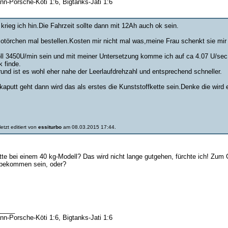
nn-Porsche-Köti 1:6, Bigtanks-Jati 1:6
rieg ich hin.Die Fahrzeit sollte dann mit 12Ah auch ok sein.
otörchen mal bestellen.Kosten mir nicht mal was,meine Frau schenkt sie mir
oll 3450U/min sein und mit meiner Untersetzung komme ich auf ca 4.07 U/se
k finde.
rund ist es wohl eher nahe der Leerlaufdrehzahl und entsprechend schneller.
kaputt geht dann wird das als erstes die Kunststoffkette sein.Denke die wird
etzt editiert von
essiturbo
am 08.03.2015 17:44.
te bei einem 40 kg-Modell? Das wird nicht lange gutgehen, fürchte ich! Zum Glüc
u bekommen sein, oder?
_____
nn-Porsche-Köti 1:6, Bigtanks-Jati 1:6