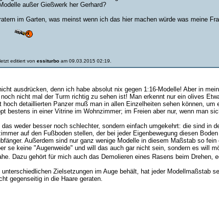
r Modelle außer Gießwerk her Gerhard?
tern im Garten, was meinst wenn ich das hier machen würde was meine Fra
etzt editiert von
essiturbo
am 09.03.2015 02:19.
h nicht ausdrücken, denn ich habe absolut nix gegen 1:16-Modelle! Aber in me
 noch nicht mal der Turm richtig zu sehen ist! Man erkennt nur ein olives Et
 hoch detaillierten Panzer muß man in allen Einzelheiten sehen können, um 
ppt bestens in einer Vitrine im Wohnzimmer; im Freien aber nur, wenn man s
 das weder besser noch schlechter, sondern einfach umgekehrt: die sind in d
immer auf den Fußboden stellen, der bei jeder Eigenbewegung diesen Boden 
ubfänger. Außerdem sind nur ganz wenige Modelle in diesem Maßstab so fein det
per se keine "Augenweide" und will das auch gar nicht sein, sondern es will
nahe. Dazu gehört für mich auch das Demolieren eines Rasens beim Drehen, egal
 unterschiedlichen Zielsetzungen im Auge behält, hat jeder Modellmaßstab
ht gegenseitig in die Haare geraten.