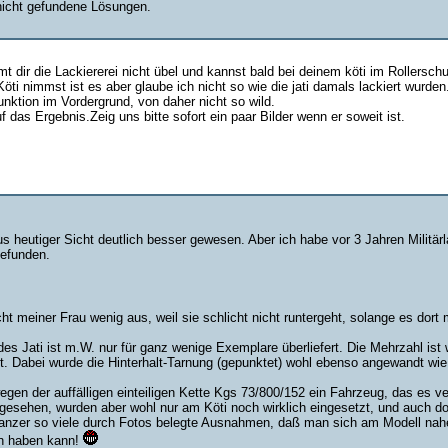
nicht gefundene Lösungen.
mt dir die Lackiererei nicht übel und kannst bald bei deinem köti im Rollersc
i nimmst ist es aber glaube ich nicht so wie die jati damals lackiert wurden
Funktion im Vordergrund, von daher nicht so wild.
 das Ergebnis.Zeig uns bitte sofort ein paar Bilder wenn er soweit ist.
s heutiger Sicht deutlich besser gewesen. Aber ich habe vor 3 Jahren Militär
gefunden.
t meiner Frau wenig aus, weil sie schlicht nicht runtergeht, solange es dort 
es Jati ist m.W. nur für ganz wenige Exemplare überliefert. Die Mehrzahl ist
gt. Dabei wurde die Hinterhalt-Tarnung (gepunktet) wohl ebenso angewandt w
egen der auffälligen einteiligen Kette Kgs 73/800/152 ein Fahrzeug, das es ve
rgesehen, wurden aber wohl nur am Köti noch wirklich eingesetzt, und auch dort
anzer so viele durch Fotos belegte Ausnahmen, daß man sich am Modell nahe
n haben kann!