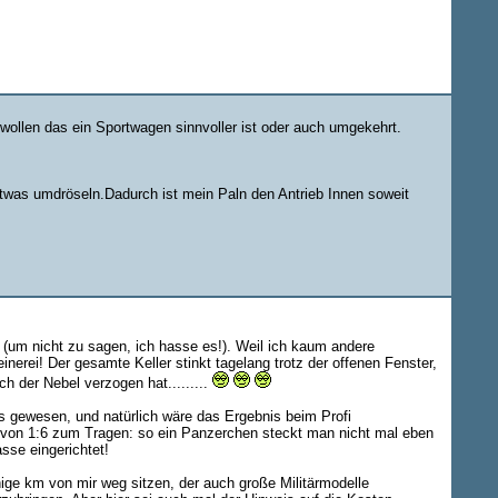
wollen das ein Sportwagen sinnvoller ist oder auch umgekehrt.
was umdröseln.Dadurch ist mein Paln den Antrieb Innen soweit
 (um nicht zu sagen, ich hasse es!). Weil ich kaum andere
erei! Der gesamte Keller stinkt tagelang trotz der offenen Fenster,
h der Nebel verzogen hat.........
os gewesen, und natürlich wäre das Ergebnis beim Profi
eil von 1:6 zum Tragen: so ein Panzerchen steckt man nicht mal eben
sse eingerichtet!
nige km von mir weg sitzen, der auch große Militärmodelle