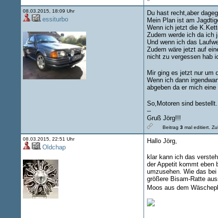
08.03.2015, 18:09 Uhr
Du hast recht,aber dageg
essiturbo
Mein Plan ist am Jagdti
Wenn ich jetzt die K.Ket
Zudem werde ich da ich 
Und wenn ich das Laufwerk
Zudem wäre jetzt auf ein
nicht zu vergessen hab i
Mir ging es jetzt nur um 
Wenn ich dann irgendwann
abgeben da er mich eine 
So,Motoren sind bestellt.
--
Gruß Jörg!!!
Beitrag
3
mal editiert.
Zul
08.03.2015, 22:51 Uhr
Hallo Jörg,
Oldchap
klar kann ich das verst
der Appetit kommt eben b
umzusehen. Wie das bei 1
größere Bisam-Ratte aus
Moos aus dem Wäscheplat