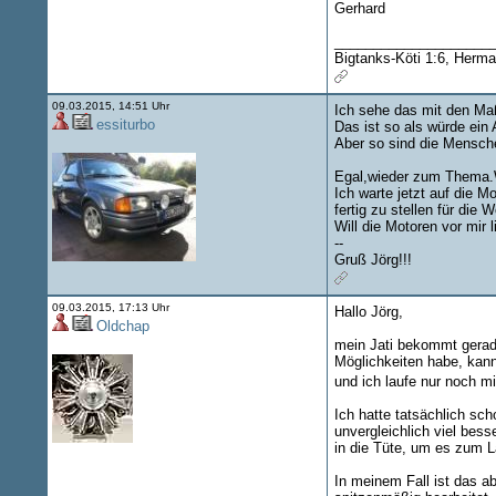
Gerhard
____________________
Bigtanks-Köti 1:6, Herma
09.03.2015, 14:51 Uhr
Ich sehe das mit den Maß
essiturbo
Das ist so als würde ein
Aber so sind die Mensche
Egal,wieder zum Thema.W
Ich warte jetzt auf die
fertig zu stellen für die 
Will die Motoren vor mir
--
Gruß Jörg!!!
09.03.2015, 17:13 Uhr
Hallo Jörg,
Oldchap
mein Jati bekommt gerade
Möglichkeiten habe, kann
und ich laufe nur noch m
Ich hatte tatsächlich sc
unvergleichlich viel bes
in die Tüte, um es zum L
In meinem Fall ist das ab