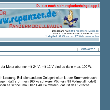
Du bist noch nicht registriert/eingeloggt !
Das Board hat
5405
registrierte Mitglieder
Davon 139 im letzten Monat im Board aktiv
1 Mitglied
, 99 Gäste und 27 Webcrawler online
[ -
Antworten
- ]
der Motor aber nur mit 24 V; mit 12 V sind es dann max. 100 W.
ch Leistung. Bei allen anderen Gelegenheiten ist der Stromverbrauch
sagen, daß z.B. mein 160 kg schwerer Pöti (ein NH Vollmetallmodell)
nen es schnell mal über 1.400 W werden; das ist das 12-fache!