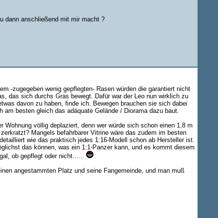
u dann anschließend mit mir macht ?
inem -zugegeben wenig gepflegten- Rasen würden die garantiert nicht
was, das sich durchs Gras bewegt. Dafür war der Leo nun wirklich zu
etwas davon zu haben, finde ich. Bewegen brauchen sie sich dabei
ich am besten gleich das adäquate Gelände / Diorama dazu baut.
er Wohnung völlig deplaziert, denn wer würde sich schon einen 1,8 m
zerkratzt? Mangels befahrbarer Vitrine wäre das zudem im besten
ailliert wie das praktisch jedes 1:16-Modell schon ab Hersteller ist.
 möglichst das können, was ein 1:1-Panzer kann, und es kommt diesem
, ob gepflegt oder nicht......
 seinen angestammten Platz und seine Fangemeinde, und man muß