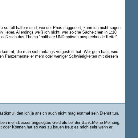
so toll haltbar sind, wie der Preis suggeriert, kann ich nicht sagen.
v lieber. Allerdings weiß ich nicht, wer solche Sächelchen in 1:10
roh, daß sich das Thema "haltbare UND optisch ansprechende Kette"
kommt, die man sich anfangs vorgestellt hat. Wer gern baut, wird
en Panzerhersteller mehr oder weniger Schwierigkeiten mit diesem
astikmüll den ich ja ansich auch nicht mag erstmal sein Dienst tun.
 eben mein.Besser angelegtes Geld als bei der Bank.Meine Meinung.
eit oder Können hat so was zu bauen freut es mich sehr wenn er