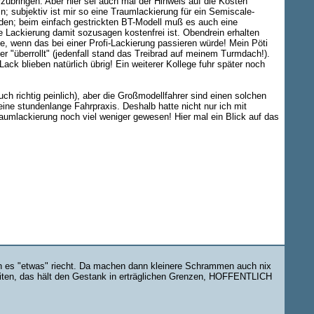
zubringen. Aber hier sei auch mal der Hinweis auf die Kosten
ein; subjektiv ist mir so eine Traumlackierung für ein Semiscale-
ieden; beim einfach gestrickten BT-Modell muß es auch eine
e Lackierung damit sozusagen kostenfrei ist. Obendrein erhalten
, wenn das bei einer Profi-Lackierung passieren würde! Mein Pöti
r "überrollt" (jedenfall stand das Treibrad auf meinem Turmdach!).
ck blieben natürlich übrig! Ein weiterer Kollege fuhr später noch
h richtig peinlich), aber die Großmodellfahrer sind einen solchen
e stundenlange Fahrpraxis. Deshalb hatte nicht nur ich mit
aumlackierung noch viel weniger gewesen! Hier mal ein Blick auf das
enn es "etwas" riecht. Da machen dann kleinere Schrammen auch nix
beiten, das hält den Gestank in erträglichen Grenzen, HOFFENTLICH