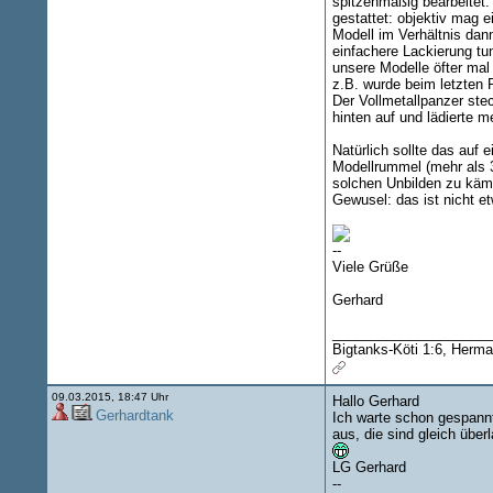
spitzenmäßig bearbeitet.
gestattet: objektiv mag e
Modell im Verhältnis dan
einfachere Lackierung tu
unsere Modelle öfter mal
z.B. wurde beim letzten 
Der Vollmetallpanzer stec
hinten auf und lädierte m
Natürlich sollte das auf
Modellrummel (mehr als 3
solchen Unbilden zu kämp
Gewusel: das ist nicht e
--
Viele Grüße
Gerhard
____________________
Bigtanks-Köti 1:6, Herma
09.03.2015, 18:47 Uhr
Hallo Gerhard
Gerhardtank
Ich warte schon gespannt
aus, die sind gleich übe
LG Gerhard
--