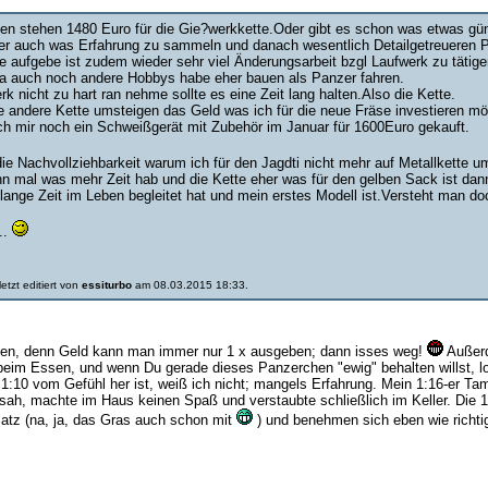
en stehen 1480 Euro für die Gie?werkkette.Oder gibt es schon was etwas gü
ger auch was Erfahrung zu sammeln und danach wesentlich Detailgetreueren P
te aufgebe ist zudem wieder sehr viel Änderungsarbeit bzgl Laufwerk zu tätige
ja auch noch andere Hobbys habe eher bauen als Panzer fahren.
 nicht zu hart ran nehme sollte es eine Zeit lang halten.Also die Kette.
e andere Kette umsteigen das Geld was ich für die neue Fräse investieren 
ch mir noch ein Schweißgerät mit Zubehör im Januar für 1600Euro gekauft.
die Nachvollziehbarkeit warum ich für den Jagdti nicht mehr auf Metallkette u
 mal was mehr Zeit hab und die Kette eher was für den gelben Sack ist dann
lange Zeit im Leben begleitet hat und mein erstes Modell ist.Versteht man do
..
etzt editiert von
essiturbo
am 08.03.2015 18:33.
ehen, denn Geld kann man immer nur 1 x ausgeben; dann isses weg!
Außerd
eim Essen, und wenn Du gerade dieses Panzerchen "ewig" behalten willst, lonh
:10 vom Gefühl her ist, weiß ich nicht; mangels Erfahrung. Mein 1:16-er Ta
sah, machte im Haus keinen Spaß und verstaubte schließlich im Keller. Die 
z (na, ja, das Gras auch schon mit
) und benehmen sich eben wie richti