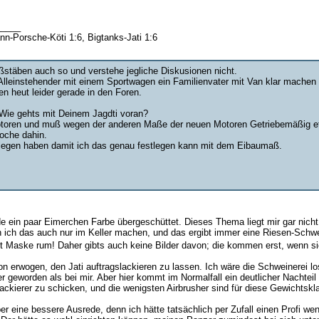
_____
nn-Porsche-Köti 1:6, Bigtanks-Jati 1:6
stäben auch so und verstehe jegliche Diskusionen nicht.
 Alleinstehender mit einem Sportwagen ein Familienvater mit Van klar machen 
n heut leider gerade in den Foren.
ie gehts mit Deinem Jagdti voran?
 Motoren und muß wegen der anderen Maße der neuen Motoren Getriebemäßig et
Woche dahin.
 liegen haben damit ich das genau festlegen kann mit dem Eibaumaß.
 ein paar Eimerchen Farbe übergeschüttet. Dieses Thema liegt mir gar nicht
 ich das auch nur im Keller machen, und das ergibt immer eine Riesen-Schwein
it Maske rum! Daher gibts auch keine Bilder davon; die kommen erst, wenn sic
hon erwogen, den Jati auftragslackieren zu lassen. Ich wäre die Schweinerei l
ser geworden als bei mir. Aber hier kommt im Normalfall ein deutlicher Nacht
ackierer zu schicken, und die wenigsten Airbrusher sind für diese Gewichtskla
er eine bessere Ausrede, denn ich hätte tatsächlich per Zufall einen Profi we