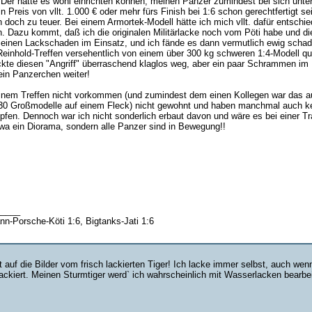
 Der hätte es wohl einrichten können, meinen Panzer zumindest bei sich unter
in Preis von vllt. 1.000 € oder mehr fürs Finish bei 1:6 schon gerechtfertigt s
n doch zu teuer. Bei einem Armortek-Modell hätte ich mich vllt. dafür entsch
n. Dazu kommt, daß ich die originalen Militärlacke noch vom Pöti habe und di
 einen Lackschaden im Einsatz, und ich fände es dann vermutlich ewig schade
Reinhold-Treffen versehentlich von einem über 300 kg schweren 1:4-Modell que
kte diesen "Angriff" überraschend klaglos weg, aber ein paar Schrammen im La
ein Panzerchen weiter!
 einem Treffen nicht vorkommen (und zumindest dem einen Kollegen war das auc
0 Großmodelle auf einem Fleck) nicht gewohnt und haben manchmal auch kein
fen. Dennoch war ich nicht sonderlich erbaut davon und wäre es bei einer Tr
twa ein Diorama, sondern alle Panzer sind in Bewegung!!
_____
nn-Porsche-Köti 1:6, Bigtanks-Jati 1:6
 auf die Bilder vom frisch lackierten Tiger! Ich lacke immer selbst, auch w
rlackiert. Meinen Sturmtiger werd` ich wahrscheinlich mit Wasserlacken bear