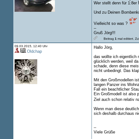
Wer stellt denn für 1:8e
Und zu Deinen Bombenkra
Vielleicht so was ?
--
Gruß Jörg!!!
Beitrag
1
mal editiert.
Zul
09.03.2015, 12:40 Uhr
Hallo Jörg,
Oldchap
das wollte ich eigentlic
glücklich werden, weil da
schade, denn diese meist
nicht unbedingt. Das kla
Mit den Großmodellen ist
langen Panzer ins Wohnz
Fall ein beachtlicher Sta
Ein Großmodell ist also 
Ziel auch schon relativ 
Wenn man diese deutlich
sich deshalb durchaus nic
--
Viele Grüße