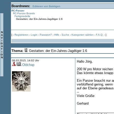
Boardnews:
Editieren von Beiträgen
RC-Panzer
RC-Panzer Boards
Fertigmodelle
Gestatten: der Ein-Jahres-Jagdtiger 1:6
N
[ -
Registrieren
-
Login
-
Passwort?
-
Hilfe
-
Suche
-
Kategorien wählen
-
F.A.Q.
- ]
A
V
I
G
A
T
Thema:
Gestatten: der Ein-Jahres-Jagdtiger 1:6
I
O
N
08.03.2015, 14:02 Uhr
Hallo Jörg,
Oldchap
200 W pro Motor reichen 
Das könnte etwas knapp w
Ein Panzer braucht nur a
verblüffend gering, wenn 
auf der Ebene geradeaus 
--
Viele Grüße
Gerhard
____________________