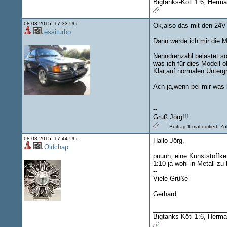
Bigtanks-Köti 1:6, Herma
08.03.2015, 17:33 Uhr
Ok,also das mit den 24V k
essiturbo
Dann werde ich mir die M
Nenndrehzahl belastet s
was ich für dies Modell o
Klar,auf normalen Unterg
Ach ja,wenn bei mir was 
--
Gruß Jörg!!!
Beitrag
1
mal editiert.
Zul
08.03.2015, 17:44 Uhr
Hallo Jörg,
Oldchap
puuuh; eine Kunststoffket
1:10 ja wohl in Metall z
--
Viele Grüße
Gerhard
____________________
Bigtanks-Köti 1:6, Herma