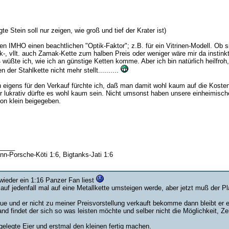
te Stein soll nur zeigen, wie groß und tief der Krater ist)
 IMHO einen beachtlichen "Optik-Faktor"; z.B. für ein Vitrinen-Modell. Ob sie 
k-, vllt. auch Zamak-Kette zum halben Preis oder weniger wäre mir da instinkti
:4 wüßte ich, wie ich an günstige Ketten komme. Aber ich bin natürlich heilf
der Stahlkette nicht mehr stellt..........
igens für den Verkauf fürchte ich, daß man damit wohl kaum auf die Kosten 
lukrativ dürfte es wohl kaum sein. Nicht umsonst haben unsere einheimisch
on klein beigegeben.
_____
nn-Porsche-Köti 1:6, Bigtanks-Jati 1:6
ieder ein 1:16 Panzer Fan liest
auf jedenfall mal auf eine Metallkette umsteigen werde, aber jetzt muß der Pl
e und er nicht zu meiner Preisvorstellung verkauft bekomme dann bleibt er
and findet der sich so was leisten möchte und selber nicht die Möglichkeit, Z
gelegte Eier und erstmal den kleinen fertig machen.