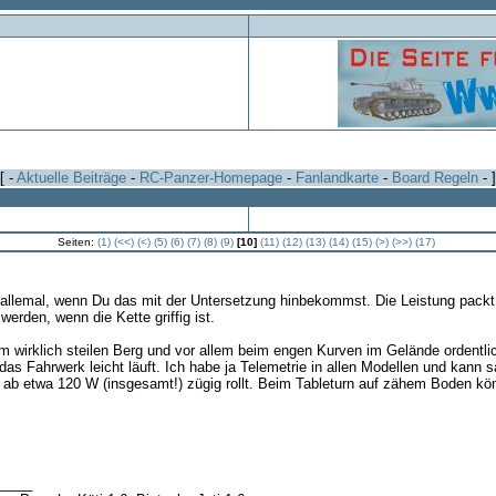
[ -
Aktuelle Beiträge
-
RC-Panzer-Homepage
-
Fanlandkarte
-
Board Regeln
- ]
Seiten:
(1)
(<<)
(<)
(5)
(6)
(7)
(8)
(9)
[10]
(11)
(12)
(13)
(14)
(15)
(>)
(>>)
(17)
allemal, wenn Du das mit der Untersetzung hinbekommst. Die Leistung packt 
erden, wenn die Kette griffig ist.
m wirklich steilen Berg und vor allem beim engen Kurven im Gelände ordentli
das Fahrwerk leicht läuft. Ich habe ja Telemetrie in allen Modellen und kann 
ab etwa 120 W (insgesamt!) zügig rollt. Beim Tableturn auf zähem Boden kön
_____