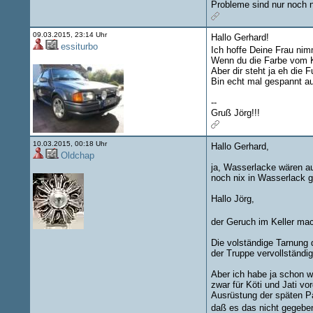
Probleme sind nur noch 
09.03.2015, 23:14 Uhr
Hallo Gerhard!
essiturbo
Ich hoffe Deine Frau nim
Wenn du die Farbe vom Köt
Aber dir steht ja eh die 
Bin echt mal gespannt auf
--
Gruß Jörg!!!
10.03.2015, 00:18 Uhr
Hallo Gerhard,
Oldchap
ja, Wasserlacke wären au
noch nix in Wasserlack 
Hallo Jörg,
der Geruch im Keller mach
Die volständige Tarnung d
der Truppe vervollständi
Aber ich habe ja schon w
zwar für Köti und Jati vo
Ausrüstung der späten P
daß es das nicht gegebe