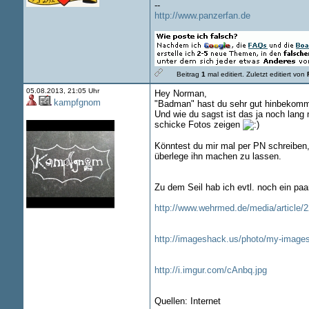
--
http://www.panzerfan.de
Beitrag
1
mal editiert.
Zuletzt editiert von
05.08.2013, 21:05 Uhr
Hey Norman,
kampfgnom
"Badman" hast du sehr gut hinbekommen
Und wie du sagst ist das ja noch lang 
schicke Fotos zeigen
Könntest du mir mal per PN schreiben,
überlege ihn machen zu lassen.
Zu dem Seil hab ich evtl. noch ein paa
http://www.wehrmed.de/media/article/2
http://imageshack.us/photo/my-images/
http://i.imgur.com/cAnbq.jpg
Quellen: Internet