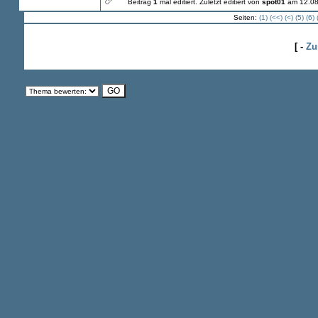
Beitrag
1
mal editiert.
Zuletzt editiert von
spot01
am 12.08
Seiten:
(1)
(<<)
(<)
(5)
(6)
[ -
Zu