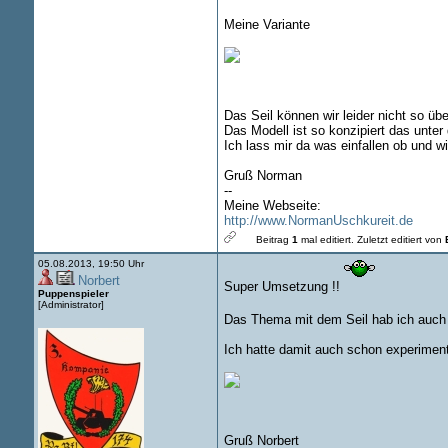
Meine Variante
Das Seil können wir leider nicht so ü
Das Modell ist so konzipiert das unter
Ich lass mir da was einfallen ob und w
Gruß Norman
--
Meine Webseite:
http://www.NormanUschkureit.de
Beitrag
1
mal editiert.
Zuletzt editiert von
05.08.2013, 19:50 Uhr
Norbert
Super Umsetzung !!
Puppenspieler
[Administrator]
Das Thema mit dem Seil hab ich auc
Ich hatte damit auch schon experiment
Gruß Norbert