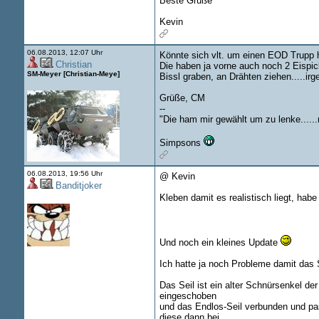
Beste Grüße
Kevin
06.08.2013, 12:07 Uhr
Könnte sich vlt. um einen EOD Trupp 
Christian
Die haben ja vorne auch noch 2 Eispic
SM-Meyer [Christian-Meye]
Bissl graben, an Drähten ziehen.....ir
Grüße, CM
--
"Die ham mir gewählt um zu lenke.....
Simpsons
06.08.2013, 19:56 Uhr
@ Kevin
Banditjoker
Kleben damit es realistisch liegt, habe
Und noch ein kleines Update
Ich hatte ja noch Probleme damit das S
Das Seil ist ein alter Schnürsenkel de
eingeschoben
und das Endlos-Seil verbunden und pass
diese dann bei.