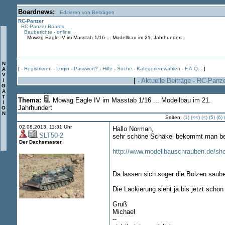
Boardnews:
Editieren von Beiträgen
RC-Panzer
RC-Panzer Boards
Bauberichte - online
Mowag Eagle IV im Masstab 1/16 ... Modellbau im 21. Jahrhundert
N
[ -
Registrieren
-
Login
-
Passwort?
-
Hilfe
-
Suche
-
Kategorien wählen
-
F.A.Q.
- ]
A
V
[ -
Aktuelle Beiträge
-
RC-Panz
I
G
A
T
Thema:
Mowag Eagle IV im Masstab 1/16 ... Modellbau im 21.
I
Jahrhundert
O
N
Seiten:
(1)
(<<)
(<)
(5)
(6)
02.08.2013, 11:31 Uhr
Hallo Norman,
SLT50-2
sehr schöne Schäkel bekommt man b
Der Dachsmaster
http://www.modellbauschrauben.de/sho
Da lassen sich soger die Bolzen saube
Die Lackierung sieht ja bis jetzt scho
Gruß
Michael
--