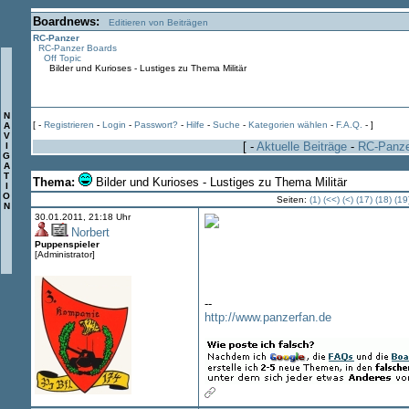
Boardnews:
Editieren von Beiträgen
RC-Panzer
RC-Panzer Boards
Off Topic
Bilder und Kurioses - Lustiges zu Thema Militär
N
[ -
Registrieren
-
Login
-
Passwort?
-
Hilfe
-
Suche
-
Kategorien wählen
-
F.A.Q.
- ]
A
V
[ -
Aktuelle Beiträge
-
RC-Panz
I
G
A
T
Thema:
Bilder und Kurioses - Lustiges zu Thema Militär
I
O
Seiten:
(1)
(<<)
(<)
(17)
(18)
(19
N
30.01.2011, 21:18 Uhr
Norbert
Puppenspieler
[Administrator]
--
http://www.panzerfan.de