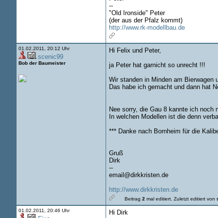
--
"Old Ironside" Peter
(der aus der Pfalz kommt)
http://www.rk-modellbau.de
01.02.2011, 20:12 Uhr
Hi Felix und Peter,
scenic99
Bob der Baumeister
ja Peter hat garnicht so unrecht !!!
Wir standen in Minden am Bierwagen un
Das habe ich gemacht und dann hat Nor
Nee sorry, die Gau 8 kannte ich noch n
In welchen Modellen ist die denn verba
*** Danke nach Bornheim für die Kalib
Gruß
Dirk
--
email@dirkkristen.de
http://www.dirkkristen.de
Beitrag
2
mal editiert.
Zuletzt editiert von
01.02.2011, 20:46 Uhr
Hi Dirk