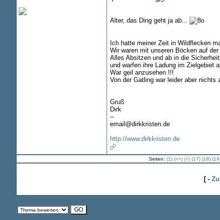
Alter, das Ding geht ja ab...
Ich hatte meiner Zeit in Wildflecken ma
Wir waren mit unseren Böcken auf der
Alles Absitzen und ab in die Sicherhei
und warfen ihre Ladung im Zielgebiet a
War geil anzusehen !!!
Von der Gatling war leider aber nichts
Gruß
Dirk
--
email@dirkkristen.de
http://www.dirkkristen.de
Seiten:
(1)
(<<)
(<)
(17)
(18)
(19
[ -
Zu