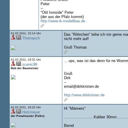
Peter
--
"Old Ironside" Peter
(der aus der Pfalz kommt)
http://www.rk-modellbau.de
01.02.2011, 15:14 Uhr
Das "Röhrchen" leihe ich mir gerne ma
Thomasch
nicht mehr auf!
Gruß Thomas
01.02.2011, 19:31 Uhr
... ups, was ist das denn für ne Wumme
scenic99
Bob der Baumeister
Gruß
Dirk
--
email@dirkkristen.de
http://www.dirkkristen.de
01.02.2011, 19:32 Uhr
Hi "Männers"
Holzmeyer
der Ponalmaster (Falke)
..........................Kaliber 30mm............
Bernd