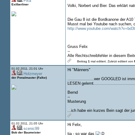
Fixa
Exilberliner
Volki, Norbert und Bier. Das erklärt nat
Die Gau 8 ist die Bordkanone der A10 
Musst mal bei Youtube nach suchen, da
http://www.youtube.com/watch?v=bd3
Gruss Felix
--
Alle Rechtschreibfehler in diesem Beit
Beitrag
1
mal editiert.
Zuletzt editiert von
01.02.2011, 21:01 Uhr
Hi "Männers"
Holzmeyer
der Ponalmaster (Falke)
......................wer GOOGLED ist i
LESEN gelernt..................................
Bernd
--
Musterung
...ich habe ein kurzes Bein sagt der j
01.02.2011, 21:05 Uhr
Hi Felix,
scenic99
Bob der Baumeister
tja - so war das