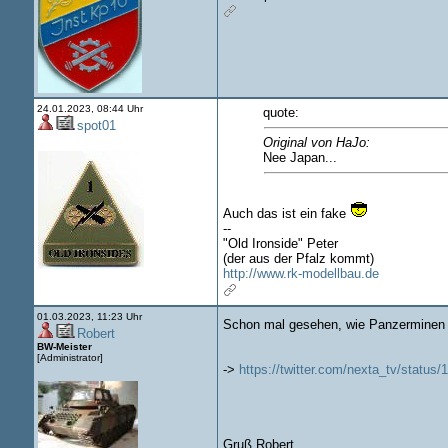
24.01.2023, 08:44 Uhr
quote:
spot01
Original von HaJo:
Nee Japan...
Auch das ist ein fake
--
"Old Ironside" Peter
(der aus der Pfalz kommt)
http://www.rk-modellbau.de
01.03.2023, 11:23 Uhr
Schon mal gesehen, wie Panzerminen 
Robert
BW-Meister
[Administrator]
->
https://twitter.com/nexta_tv/st
Gruß Robert