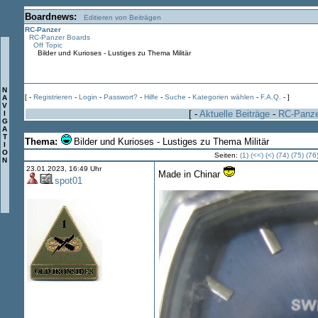
Boardnews:
Editieren von Beiträgen
RC-Panzer
RC-Panzer Boards
Off Topic
Bilder und Kurioses - Lustiges zu Thema Militär
N
[ -
Registrieren
-
Login
-
Passwort?
-
Hilfe
-
Suche
-
Kategorien wählen
-
F.A.Q.
- ]
A
V
[ -
Aktuelle Beiträge
-
RC-Panz
I
G
A
T
Thema:
Bilder und Kurioses - Lustiges zu Thema Militär
I
O
Seiten:
(1)
(<<)
(<)
(74)
(75)
(76
N
23.01.2023, 16:49 Uhr
Made in Chinar
spot01