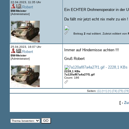
22.04.2023, 11:35 Uhr
Robert
Ein ECHTER Drohnenoperator in der Uk
BW-Meister
[Administrator]
Da fällt mir jetzt echt nix mehr zu ein 
Beitrag
2
mal editiert.
Zuletzt editiert von
25.04.2023, 16:07 Uhr
Immer auf Hindernisse achten !!!
Robert
BW-Meister
Gruß Robert
[Administrator]
2228,1 KBs
7a120af87a4a27f1.gif
Count: 186
Seiten:
(1)
(<<)
(<)
(74)
(75)
(76
[ -
Zu