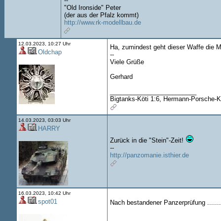
--
"Old Ironside" Peter
(der aus der Pfalz kommt)
http://www.rk-modellbau.de
12.03.2023, 10:27 Uhr
Ha, zumindest geht dieser Waffe die Mu
Oldchap
--
Viele Grüße
Gerhard
_________________________
Bigtanks-Köti 1:6, Hermann-Porsche-Kö
14.03.2023, 03:03 Uhr
HARRY
Zurück in die "Stein"-Zeit!
--
http://panzomanie.isthier.de
16.03.2023, 10:42 Uhr
spot01
Nach bestandener Panzerprüfung ........