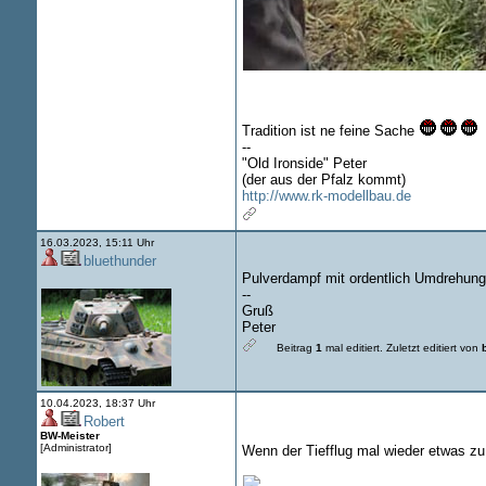
Tradition ist ne feine Sache
--
"Old Ironside" Peter
(der aus der Pfalz kommt)
http://www.rk-modellbau.de
16.03.2023, 15:11 Uhr
bluethunder
Pulverdampf mit ordentlich Umdrehun
--
Gruß
Peter
Beitrag
1
mal editiert.
Zuletzt editiert von
10.04.2023, 18:37 Uhr
Robert
BW-Meister
[Administrator]
Wenn der Tiefflug mal wieder etwas zu 