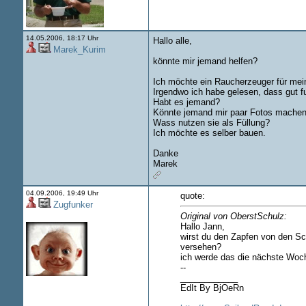
14.05.2006, 18:17 Uhr
Hallo alle,
Marek_Kurim
könnte mir jemand helfen?
Ich möchte ein Raucherzeuger für mei
Irgendwo ich habe gelesen, dass gut f
Habt es jemand?
Könnte jemand mir paar Fotos machen 
Wass nutzen sie als Füllung?
Ich möchte es selber bauen.
Danke
Marek
04.09.2006, 19:49 Uhr
quote:
Zugfunker
Original von OberstSchulz:
Hallo Jann,
wirst du den Zapfen von den S
versehen?
ich werde das die nächste Woch
--
____________
EdIt By BjOeRn