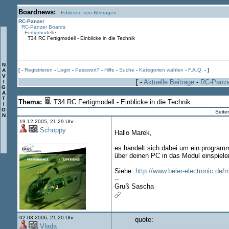
Boardnews:
Editieren von Beiträgen
RC-Panzer
RC-Panzer Boards
Fertigmodelle
T34 RC Fertigmodell - Einblicke in die Technik
N
[ -
Registrieren
-
Login
-
Passwort?
-
Hilfe
-
Suche
-
Kategorien wählen
-
F.A.Q.
- ]
A
V
[ -
Aktuelle Beiträge
-
RC-Panz
I
G
A
T
Thema:
T34 RC Fertigmodell - Einblicke in die Technik
I
O
Seite
N
19.12.2005, 21:29 Uhr
Schoppy
Hallo Marek,
es handelt sich dabei um ein programm
über deinen PC in das Modul einspiele
Siehe:
http://www.beier-electronic.de/
--
Gruß Sascha
02.03.2006, 21:20 Uhr
quote:
Vlada