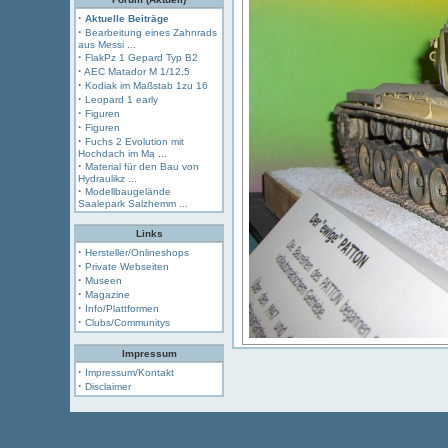
·
Aktuelle Beiträge
·
Bearbeitung eines Zahnrads
aus Messi ...
·
FlakPz 1 Gepard Typ B2
·
AEC Matador M 1/12,5
·
Kodiak im Maßstab 1zu 16
·
Leopard 1 early
·
Figuren
·
Figuren
·
Fuchs 2 Evolution mit
Hochdach im Ma ...
·
Material für den Bau von
Hydraulikz ...
·
Modellbaugelände
Saalepark Salzhemm ...
Links
·
Hersteller/Onlineshops
·
Private Webseiten
·
Museen
·
Magazine
·
Info/Plattformen
·
Clubs/Communitys
Impressum
·
Impressum/Kontakt
·
Disclaimer