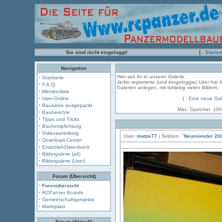
Sie sind nicht eingeloggt!
[ -
Startse
Navigation
·
Hier seit ihr in unserer Galerie.
Startseite
Jeder registrierte (und eingeloggte) User hat 
·
F.A.Q.
Galerien anlegen, mit beliebig vielen Bildern.
·
Memberliste
·
User-Online
[ -
Eine neue Gal
·
Bausätze ausgepackt
Max. Speicher: 100
·
Bauberichte
·
Tipps und Tricks
·
Buchempfehlung
·
Videosammlung
User:
matze77
| Sektion: "
Neumünster 20
·
Download-Center
·
Ersatzteil-Datenbank
·
Bildergalerie (alt)
·
Bildergalerie (User)
Forum (Übersicht)
·
Forenübersicht
·
RCPanzer Boards
·
Gemeinschaftsprojekte
·
Marktplatz
Forum (Aktuell)