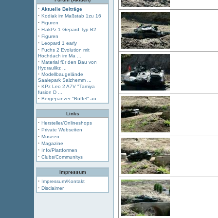
·
Aktuelle Beiträge
·
Kodiak im Maßstab 1zu 16
·
Figuren
·
FlakPz 1 Gepard Typ B2
·
Figuren
·
Leopard 1 early
·
Fuchs 2 Evolution mit
Hochdach im Ma ...
·
Material für den Bau von
Hydraulikz ...
·
Modellbaugelände
Saalepark Salzhemm ...
·
KPz Leo 2 A7V "Tamiya
fusion D ...
·
Bergepanzer "Büffel" au ...
Links
·
Hersteller/Onlineshops
·
Private Webseiten
·
Museen
·
Magazine
·
Info/Plattformen
·
Clubs/Communitys
Impressum
·
Impressum/Kontakt
·
Disclaimer