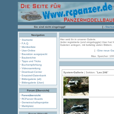
Sie sind nicht eingeloggt!
[ -
Startse
Navigation
·
Hier seid ihr in unserer Galerie.
Startseite
Jeder registrierte (und eingeloggte) User hat 
·
F.A.Q.
Galerien anlegen, mit beliebig vielen Bildern.
·
Memberliste
·
User-Online
[ -
Eine neue Gal
·
Bausätze ausgepackt
Max. Speicher: 100
·
Bauberichte
·
Tipps und Tricks
·
Buchempfehlung
·
Videosammlung
·
Download-Center
System-Gallerie
| Sektion: "
Leo 2A6
"
·
Ersatzteil-Datenbank
·
Bildergalerie (alt)
·
Bildergalerie (User)
Forum (Übersicht)
·
Forenübersicht
·
RCPanzer Boards
·
Gemeinschaftsprojekte
·
Marktplatz
Forum (Aktuell)