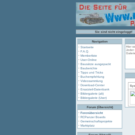
Sie sind nicht eingeloggt!
Navigation
·
Hier s
Startseite
Jeder 
·
F.A.Q.
Galeri
·
Memberliste
·
User-Online
·
Bausätze ausgepackt
·
Bauberichte
·
Tipps und Tricks
·
Buchempfehlung
·
Videosammlung
·
Download-Center
Sys
·
Ersatzteil-Datenbank
·
Bildergalerie (alt)
·
Bildergalerie (User)
Forum (Übersicht)
·
Forenübersicht
·
RCPanzer Boards
·
Gemeinschaftsprojekte
·
Marktplatz
Forum (Aktuell)