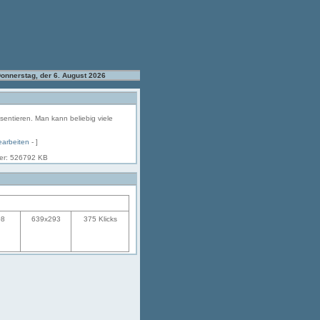
onnerstag, der 6. August 2026
äsentieren. Man kann beliebig viele
earbeiten
- ]
her: 526792 KB
08
639x293
375 Klicks