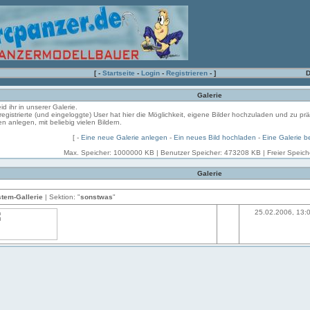
[ -
Startseite
-
Login
-
Registrieren
- ]
D
Galerie
eid ihr in unserer Galerie.
registrierte (und eingeloggte) User hat hier die Möglichkeit, eigene Bilder hochzuladen und zu pr
en anlegen, mit beliebig vielen Bildern.
[ -
Eine neue Galerie anlegen
-
Ein neues Bild hochladen
-
Eine Galerie b
Max. Speicher: 1000000 KB | Benutzer Speicher: 473208 KB | Freier Speic
Galerie
tem-Gallerie
| Sektion: "
sonstwas
"
25.02.2006, 13: