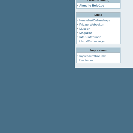
·
Aktuelle Beiträge
Links
·
Hersteller/Onlineshops
·
Private Webseiten
·
Museen
·
Magazine
·
Info/Plattformen
·
Clubs/Communitys
Impressum
·
Impressum/Kontakt
·
Disclaimer