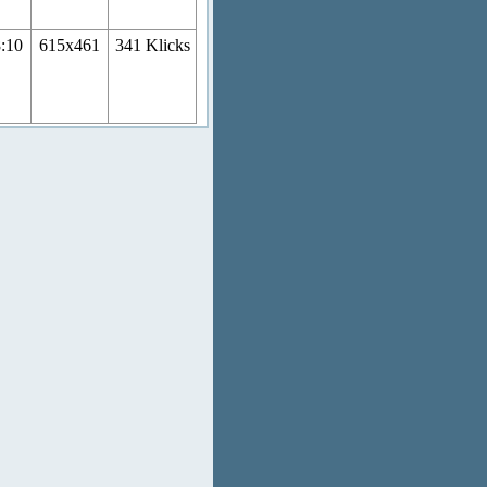
8:10
615x461
341 Klicks