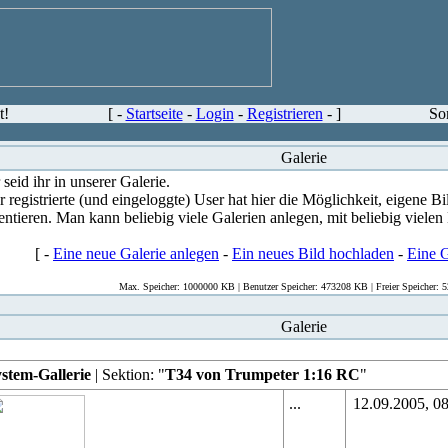
t!
[ -
Startseite
-
Login
-
Registrieren
- ]
So
Galerie
 seid ihr in unserer Galerie.
r registrierte (und eingeloggte) User hat hier die Möglichkeit, eigene 
entieren. Man kann beliebig viele Galerien anlegen, mit beliebig vielen 
[ -
Eine neue Galerie anlegen
-
Ein neues Bild hochladen
-
Eine G
Max. Speicher: 1000000 KB | Benutzer Speicher: 473208 KB | Freier Speicher:
Galerie
stem-Gallerie
| Sektion: "
T34 von Trumpeter 1:16 RC
"
...
12.09.2005, 0