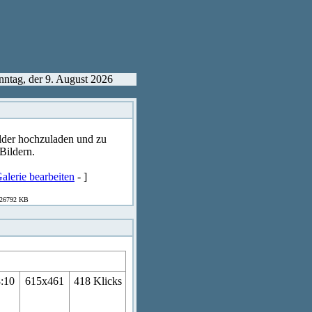
nntag, der 9. August 2026
Bilder hochzuladen und zu
Bildern.
alerie bearbeiten
- ]
 526792 KB
8:10
615x461
418 Klicks