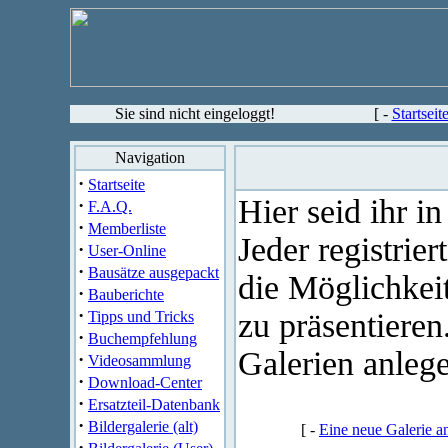
Sie sind nicht eingeloggt!
[ -
Startseit
Navigation
·
Startseite
Hier seid ihr in
·
F.A.Q.
·
Memberliste
Jeder registrier
·
User-Online
·
Bausätze ausgepackt
die Möglichkei
·
Bauberichte
·
zu präsentieren
Tipps und Tricks
·
Buchempfehlung
Galerien anlege
·
Videosammlung
·
Download-Center
·
Ersatzteil-Datenbank
·
Bildergalerie (alt)
[ -
Eine neue Galerie a
·