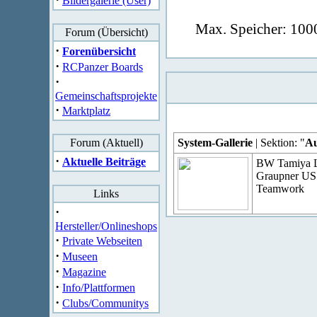
Bildergalerie (User)
Max. Speicher: 1000
Forum (Übersicht)
·
Forenübersicht
·
RCPanzer Boards
·
Gemeinschaftsprojekte
·
Marktplatz
Forum (Aktuell)
System-Gallerie
| Sektion: "
Au
·
Aktuelle Beiträge
BW Tamiya L
Graupner US
Teamwork
Links
·
Hersteller/Onlineshops
·
Private Webseiten
·
Museen
·
Magazine
·
Info/Plattformen
·
Clubs/Communitys