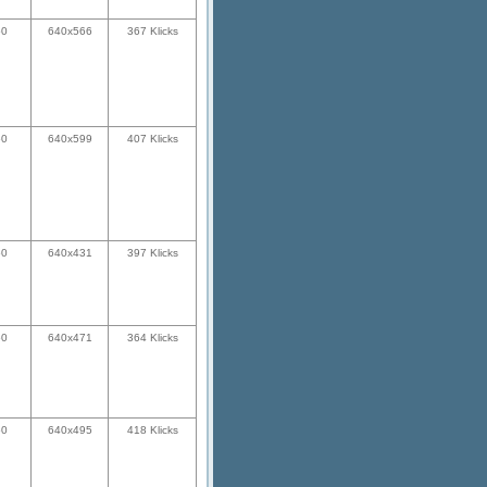
50
640x566
367 Klicks
50
640x599
407 Klicks
50
640x431
397 Klicks
50
640x471
364 Klicks
50
640x495
418 Klicks