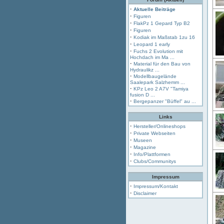
·
Aktuelle Beiträge
·
Figuren
·
FlakPz 1 Gepard Typ B2
·
Figuren
·
Kodiak im Maßstab 1zu 16
·
Leopard 1 early
·
Fuchs 2 Evolution mit
Hochdach im Ma ...
·
Material für den Bau von
Hydraulikz ...
·
Modellbaugelände
Saalepark Salzhemm ...
·
KPz Leo 2 A7V "Tamiya
fusion D ...
·
Bergepanzer "Büffel" au ...
Links
·
Hersteller/Onlineshops
·
Private Webseiten
·
Museen
·
Magazine
·
Info/Plattformen
·
Clubs/Communitys
Impressum
·
Impressum/Kontakt
·
Disclaimer