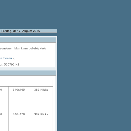
Freitag, der 7. August 2026
äsentieren. Man kann beliebig viele
earbeiten
- ]
her: 526792 KB
50
640x465
387 Klicks
50
640x479
387 Klicks