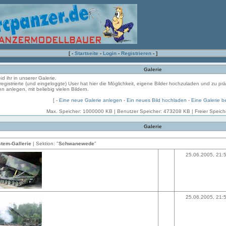
[ -
Startseite
-
Login
-
Registrieren
- ]
Galerie
eid ihr in unserer Galerie.
registrierte (und eingeloggte) User hat hier die Möglichkeit, eigene Bilder hochzuladen und zu pr
en anlegen, mit beliebig vielen Bildern.
[ -
Eine neue Galerie anlegen
-
Ein neues Bild hochladen
-
Eine Galerie b
Max. Speicher: 1000000 KB | Benutzer Speicher: 473208 KB | Freier Speic
Galerie
tem-Gallerie
| Sektion: "
Schwanewede
"
25.06.2005, 21:
25.06.2005, 21: