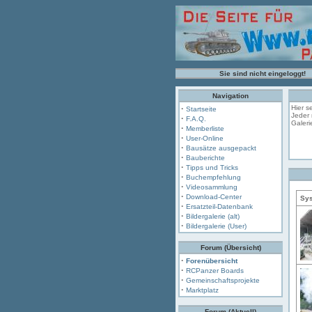
Sie sind nicht eingeloggt!
Navigation
·
Hier s
Startseite
Jeder 
·
F.A.Q.
Galeri
·
Memberliste
·
User-Online
·
Bausätze ausgepackt
·
Bauberichte
·
Tipps und Tricks
·
Buchempfehlung
·
Videosammlung
·
Download-Center
Sys
·
Ersatzteil-Datenbank
·
Bildergalerie (alt)
·
Bildergalerie (User)
Forum (Übersicht)
·
Forenübersicht
·
RCPanzer Boards
·
Gemeinschaftsprojekte
·
Marktplatz
Forum (Aktuell)