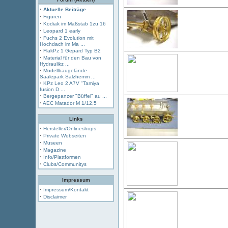
·
Aktuelle Beiträge
·
Figuren
·
Kodiak im Maßstab 1zu 16
·
Leopard 1 early
·
Fuchs 2 Evolution mit
Hochdach im Ma ...
·
FlakPz 1 Gepard Typ B2
·
Material für den Bau von
Hydraulikz ...
·
Modellbaugelände
Saalepark Salzhemm ...
·
KPz Leo 2 A7V "Tamiya
fusion D ...
·
Bergepanzer "Büffel" au ...
·
AEC Matador M 1/12,5
Links
·
Hersteller/Onlineshops
·
Private Webseiten
·
Museen
·
Magazine
·
Info/Plattformen
·
Clubs/Communitys
Impressum
·
Impressum/Kontakt
·
Disclaimer