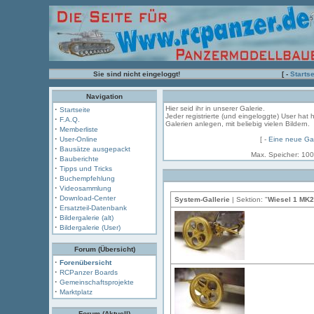
Sie sind nicht eingeloggt!
[ -
Startse
Navigation
·
Hier seid ihr in unserer Galerie.
Startseite
Jeder registrierte (und eingeloggte) User hat 
·
F.A.Q.
Galerien anlegen, mit beliebig vielen Bildern.
·
Memberliste
·
User-Online
[ -
Eine neue Gal
·
Bausätze ausgepackt
Max. Speicher: 100
·
Bauberichte
·
Tipps und Tricks
·
Buchempfehlung
·
Videosammlung
·
Download-Center
System-Gallerie
| Sektion: "
Wiesel 1 MK2
·
Ersatzteil-Datenbank
·
Bildergalerie (alt)
·
Bildergalerie (User)
Forum (Übersicht)
·
Forenübersicht
·
RCPanzer Boards
·
Gemeinschaftsprojekte
·
Marktplatz
Forum (Aktuell)