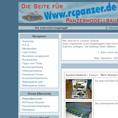
Sie sind nicht eingeloggt!
[ -
Startse
Navigation
·
Hier seid ihr in unserer Galerie.
Startseite
Jeder registrierte (und eingeloggte) User hat 
·
F.A.Q.
Galerien anlegen, mit beliebig vielen Bildern.
·
Memberliste
·
User-Online
[ -
Eine neue Gal
·
Bausätze ausgepackt
Max. Speicher: 100
·
Bauberichte
·
Tipps und Tricks
·
Buchempfehlung
·
Videosammlung
·
Download-Center
System-Gallerie
| Sektion: "
Mein Tamiya 
·
Ersatzteil-Datenbank
Da isser,schicker Ka
·
Bildergalerie (alt)
·
Bildergalerie (User)
Forum (Übersicht)
·
Forenübersicht
·
RCPanzer Boards
Die Unterwanne fert
·
Gemeinschaftsprojekte
·
Marktplatz
Forum (Aktuell)