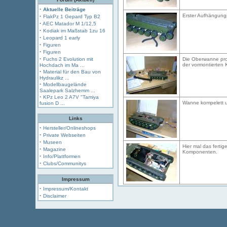
·
Aktuelle Beiträge
·
Erster Aufhängungs
FlakPz 1 Gepard Typ B2
·
AEC Matador M 1/12,5
·
Kodiak im Maßstab 1zu 16
·
Leopard 1 early
·
Figuren
·
Figuren
·
Fuchs 2 Evolution mit
Die Oberwanne prob
der vormontierten 
Hochdach im Ma ...
·
Material für den Bau von
Hydraulikz ...
·
Modellbaugelände
Saalepark Salzhemm ...
·
KPz Leo 2 A7V "Tamiya
Wanne kompelett u
fusion D ...
Links
·
Hersteller/Onlineshops
·
Private Webseiten
·
Museen
Hier mal das fertig
·
Magazine
Komponenten.
·
Info/Plattformen
·
Clubs/Communitys
Impressum
·
Impressum/Kontakt
·
Disclaimer