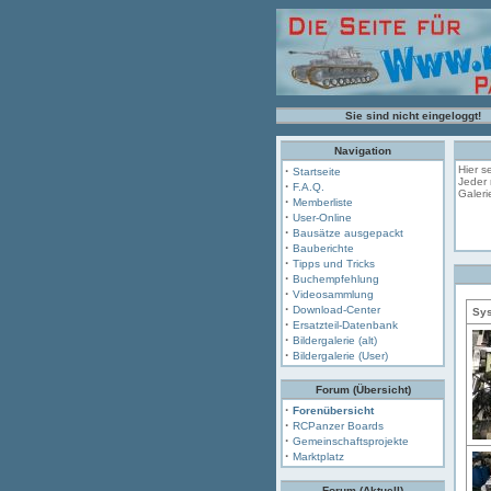
Sie sind nicht eingeloggt!
Navigation
·
Hier s
Startseite
Jeder 
·
F.A.Q.
Galeri
·
Memberliste
·
User-Online
·
Bausätze ausgepackt
·
Bauberichte
·
Tipps und Tricks
·
Buchempfehlung
·
Videosammlung
·
Download-Center
Sys
·
Ersatzteil-Datenbank
·
Bildergalerie (alt)
·
Bildergalerie (User)
Forum (Übersicht)
·
Forenübersicht
·
RCPanzer Boards
·
Gemeinschaftsprojekte
·
Marktplatz
Forum (Aktuell)