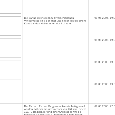
Die Zähne mit insgesamt 8 verschiedenen
09.06.2005, 19:
Winkelmasse sind gehärtet und halten mittels einem
Konus in den Halterungen der Schaufel.
09.06.2005, 19:
09.06.2005, 19:
09.06.2005, 19:
Der Flansch für den Baggerarm konnte fertiggestellt
06.03.2005, 22:
werden. Mit einem Durchmesser von 164 mm, einem
110/70 Radiallager und einem Axiallager wird die
Festigkeit wohl für alle auftretenden Kräfte halten.