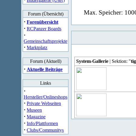
Bildergalerie (User)
Max. Speicher: 1000
Forum (Übersicht)
·
Forenübersicht
·
RCPanzer Boards
·
Gemeinschaftsprojekte
·
Marktplatz
Forum (Aktuell)
System-Gallerie
| Sektion: "
ti
·
Aktuelle Beiträge
Links
·
Hersteller/Onlineshops
·
Private Webseiten
·
Museen
·
Magazine
·
Info/Plattformen
·
Clubs/Communitys