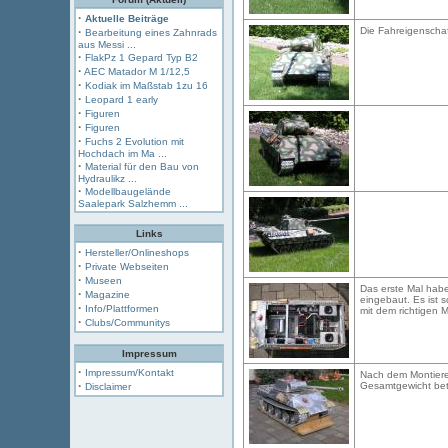
·
Aktuelle Beiträge
·
Die Fahreigenschaf
Bearbeitung eines Zahnrads
aus Messi ...
·
FlakPz 1 Gepard Typ B2
·
AEC Matador M 1/12,5
·
Kodiak im Maßstab 1zu 16
·
Leopard 1 early
·
Figuren
·
Figuren
·
Fuchs 2 Evolution mit
Hochdach im Ma ...
·
Material für den Bau von
Hydraulikz ...
·
Modellbaugelände
Saalepark Salzhemm ...
Links
·
Hersteller/Onlineshops
·
Private Webseiten
·
Museen
Das erste Mal hab
·
Magazine
eingebaut. Es ist 
·
Info/Plattformen
mit dem richtigen 
·
Clubs/Communitys
Impressum
·
Impressum/Kontakt
Nach dem Montiere
·
Gesamtgewicht betr
Disclaimer