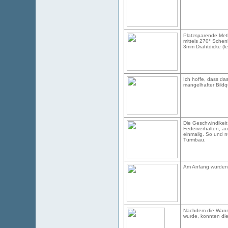
Platzsparende Met
mittels 270° Sche
3mm Drahtdicke (le
Ich hoffe, dass das
mangelhafter Bildqua
Die Geschwindikeit 
Federverhalten, aus
einmalig. So und 
Turmbau.
Am Anfang wurden d
Nachdem die Wanne
wurde, konnten die