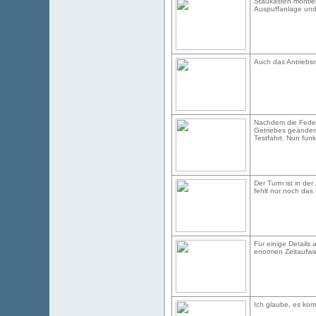
Staukästen montiert
Auspuffanlage un
Auch das Antriebsra
Nachdem die Feder
Getriebes geändert
Testfahrt. Nun funkt
Der Turm ist in der
fehlt nur noch das
Für einige Details
enormen Zeitaufw
Ich glaube, es kom