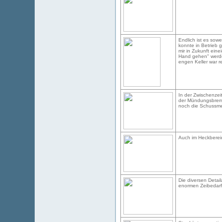
Endlich ist es sow
konnte in Betrieb
mir in Zukunft eine
Hand gehen" werde
engen Keller war r
In der Zwischenzei
der Mündungsbremse
noch die Schussme
Auch im Heckbereic
Die diversen Detai
enormen Zeibedarf