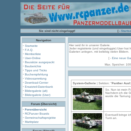
Sie sind nicht eingeloggt!
[ -
Startse
Navigation
·
Hier seid ihr in unserer Galerie.
Startseite
Jeder registrierte (und eingeloggte) User hat 
·
F.A.Q.
Galerien anlegen, mit beliebig vielen Bildern.
·
Memberliste
·
User-Online
[ -
Eine neue Gal
·
Bausätze ausgepackt
Max. Speicher: 100
·
Bauberichte
·
Tipps und Tricks
·
Buchempfehlung
·
Videosammlung
·
Download-Center
System-Gallerie
| Sektion: "
Panther Ausf
·
Ersatzteil-Datenbank
So. Nun ist mein Pa
·
Bildergalerie (alt)
Nachdem ich die G
·
Bildergalerie (User)
wurde die Tarnung 
Forum (Übersicht)
·
Forenübersicht
·
RCPanzer Boards
Eventuell bringe i
·
Gemeinschaftsprojekte
Turm an.
·
Marktplatz
Forum (Aktuell)