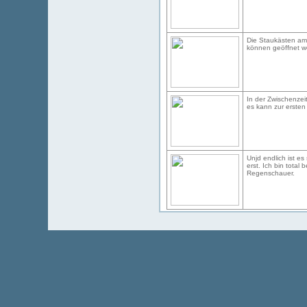
Die Staukästen am
können geöffnet w
In der Zwischenzeit
es kann zur ersten
Unjd endlich ist es
erst. Ich bin total 
Regenschauer.