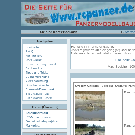
Sie sind nicht eingeloggt!
[ -
Startse
Navigation
·
Hier seid ihr in unserer Galerie.
Startseite
Jeder registrierte (und eingeloggte) User hat 
·
F.A.Q.
Galerien anlegen, mit beliebig vielen Bildern.
·
Memberliste
·
User-Online
[ -
Eine neue Gal
·
Bausätze ausgepackt
Max. Speicher: 100
·
Bauberichte
·
Tipps und Tricks
·
Buchempfehlung
·
Videosammlung
·
Download-Center
System-Gallerie
| Sektion: "
Stefan's Pant
·
Ersatzteil-Datenbank
Panthe
·
Bildergalerie (alt)
·
Bildergalerie (User)
Forum (Übersicht)
·
Forenübersicht
·
RCPanzer Boards
·
Gemeinschaftsprojekte
·
Marktplatz
Panther
Forum (Aktuell)