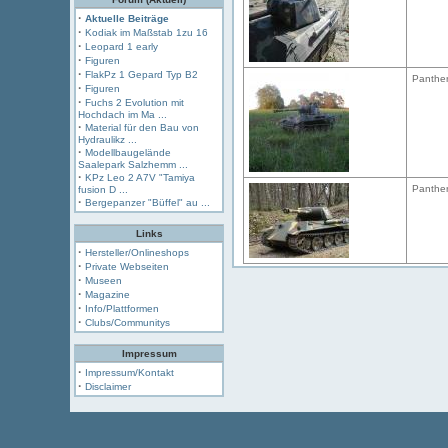
·
Aktuelle Beiträge
·
Kodiak im Maßstab 1zu 16
·
Leopard 1 early
·
Figuren
·
FlakPz 1 Gepard Typ B2
Panther
·
Figuren
·
Fuchs 2 Evolution mit
Hochdach im Ma ...
·
Material für den Bau von
Hydraulikz ...
·
Modellbaugelände
Saalepark Salzhemm ...
·
KPz Leo 2 A7V "Tamiya
Panther
fusion D ...
·
Bergepanzer "Büffel" au ...
Links
·
Hersteller/Onlineshops
·
Private Webseiten
·
Museen
·
Magazine
·
Info/Plattformen
·
Clubs/Communitys
Impressum
·
Impressum/Kontakt
·
Disclaimer