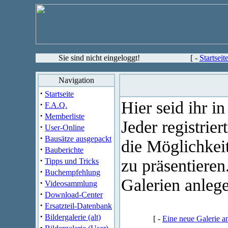
Sie sind nicht eingeloggt!
[ -
Startseit
Navigation
·
Startseite
Hier seid ihr in
·
F.A.Q.
·
Memberliste
Jeder registrier
·
User-Online
·
Bausätze ausgepackt
die Möglichkei
·
Bauberichte
·
zu präsentieren
Tipps und Tricks
·
Buchempfehlung
Galerien anlege
·
Videosammlung
·
Download-Center
·
Ersatzteil-Datenbank
·
Bildergalerie (alt)
[ -
Eine neue Galerie a
·