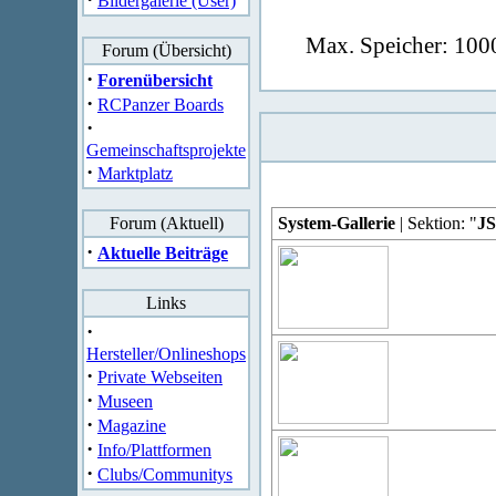
Bildergalerie (User)
Max. Speicher: 1000
Forum (Übersicht)
·
Forenübersicht
·
RCPanzer Boards
·
Gemeinschaftsprojekte
·
Marktplatz
Forum (Aktuell)
System-Gallerie
| Sektion: "
JS
·
Aktuelle Beiträge
Links
·
Hersteller/Onlineshops
·
Private Webseiten
·
Museen
·
Magazine
·
Info/Plattformen
·
Clubs/Communitys