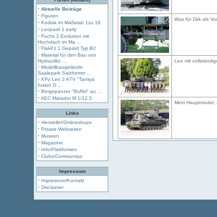
·
Aktuelle Beiträge
·
Figuren
Was für Dirk als Vo
·
Kodiak im Maßstab 1zu 16
·
Leopard 1 early
·
Fuchs 2 Evolution mit
Hochdach im Ma ...
·
FlakPz 1 Gepard Typ B2
·
Material für den Bau von
Hydraulikz ...
Leo mit vollständi
·
Modellbaugelände
Saalepark Salzhemm ...
·
KPz Leo 2 A7V "Tamiya
fusion D ...
·
Bergepanzer "Büffel" au ...
·
AEC Matador M 1/12,5
Mein Hauptmodel, a
Links
·
Hersteller/Onlineshops
·
Private Webseiten
·
Museen
·
Magazine
·
Info/Plattformen
·
Clubs/Communitys
Impressum
·
Impressum/Kontakt
·
Disclaimer