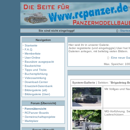
Sie sind nicht eingeloggt!
[ -
Startse
Navigation
·
Hier seid ihr in unserer Galerie.
Startseite
Jeder registrierte (und eingeloggte) User hat 
·
F.A.Q.
Galerien anlegen, mit beliebig vielen Bildern.
·
Memberliste
·
User-Online
[ -
Eine neue Gal
·
Bausätze ausgepackt
Max. Speicher: 100
·
Bauberichte
·
Tipps und Tricks
·
Buchempfehlung
·
Videosammlung
·
Download-Center
System-Gallerie
| Sektion: "
Brigadetag B
·
Ersatzteil-Datenbank
Mit Vollgas und Na
·
Bildergalerie (alt)
·
Bildergalerie (User)
Forum (Übersicht)
·
Forenübersicht
MG-Vorführung. Se
·
RCPanzer Boards
Ladeschützen.......
·
Gemeinschaftsprojekte
·
Marktplatz
Forum (Aktuell)