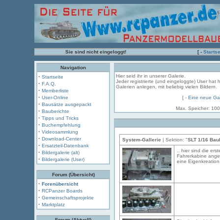
Sie sind nicht eingeloggt!
[ -
Startse
Navigation
·
Hier seid ihr in unserer Galerie.
Startseite
Jeder registrierte (und eingeloggte) User hat 
·
F.A.Q.
Galerien anlegen, mit beliebig vielen Bildern.
·
Memberliste
·
User-Online
[ -
Eine neue Gal
·
Bausätze ausgepackt
Max. Speicher: 100
·
Bauberichte
·
Tipps und Tricks
·
Buchempfehlung
·
Videosammlung
·
Download-Center
System-Gallerie
| Sektion: "
SLT 1/16 Bau
·
Ersatzteil-Datenbank
.. hier sind die e
·
Bildergalerie (alt)
Fahrerkabine angeb
·
Bildergalerie (User)
eine Eigenkreation
Forum (Übersicht)
·
Forenübersicht
·
RCPanzer Boards
·
Gemeinschaftsprojekte
·
Marktplatz
Forum (Aktuell)