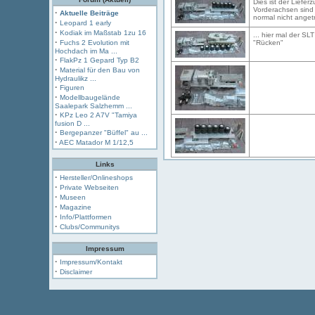
Dies ist der Liefe
Vorderachsen sind 
·
Aktuelle Beiträge
normal nicht anget
·
Leopard 1 early
·
Kodiak im Maßstab 1zu 16
... hier mal der S
·
Fuchs 2 Evolution mit
"Rücken"
Hochdach im Ma ...
·
FlakPz 1 Gepard Typ B2
·
Material für den Bau von
Hydraulikz ...
·
Figuren
·
Modellbaugelände
Saalepark Salzhemm ...
·
KPz Leo 2 A7V "Tamiya
fusion D ...
·
Bergepanzer "Büffel" au ...
·
AEC Matador M 1/12,5
Links
·
Hersteller/Onlineshops
·
Private Webseiten
·
Museen
·
Magazine
·
Info/Plattformen
·
Clubs/Communitys
Impressum
·
Impressum/Kontakt
·
Disclaimer