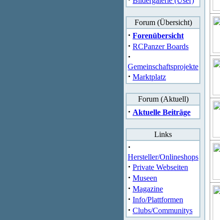
Bildergalerie (User)
Forum (Übersicht)
·
Forenübersicht
·
RCPanzer Boards
·
Gemeinschaftsprojekte
·
Marktplatz
Forum (Aktuell)
·
Aktuelle Beiträge
Links
·
Hersteller/Onlineshops
·
Private Webseiten
·
Museen
·
Magazine
·
Info/Plattformen
·
Clubs/Communitys