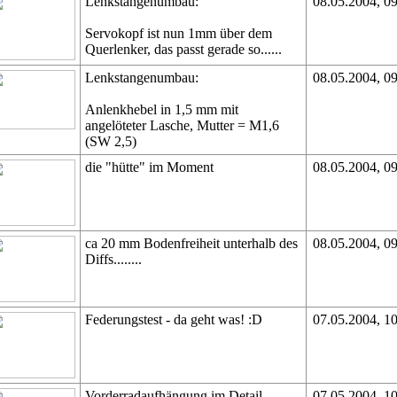
Lenkstangenumbau:
08.05.2004, 0
Servokopf ist nun 1mm über dem
Querlenker, das passt gerade so......
Lenkstangenumbau:
08.05.2004, 0
Anlenkhebel in 1,5 mm mit
angelöteter Lasche, Mutter = M1,6
(SW 2,5)
die "hütte" im Moment
08.05.2004, 0
ca 20 mm Bodenfreiheit unterhalb des
08.05.2004, 0
Diffs........
Federungstest - da geht was! :D
07.05.2004, 1
Vorderradaufhängung im Detail
07.05.2004, 1