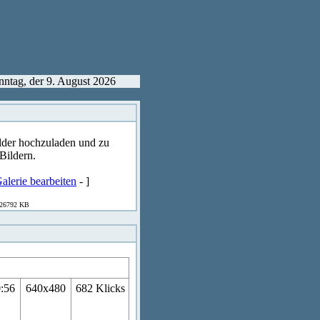
nntag, der 9. August 2026
Bilder hochzuladen und zu
Bildern.
alerie bearbeiten
- ]
 526792 KB
0:56
640x480
682 Klicks