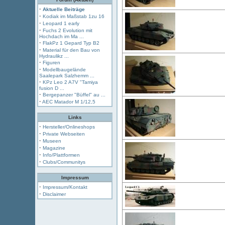
·
Aktuelle Beiträge
·
Kodiak im Maßstab 1zu 16
·
Leopard 1 early
·
Fuchs 2 Evolution mit
Hochdach im Ma ...
·
FlakPz 1 Gepard Typ B2
·
Material für den Bau von
Hydraulikz ...
·
Figuren
·
Modellbaugelände
Saalepark Salzhemm ...
·
KPz Leo 2 A7V "Tamiya
fusion D ...
·
Bergepanzer "Büffel" au ...
·
AEC Matador M 1/12,5
Links
·
Hersteller/Onlineshops
·
Private Webseiten
·
Museen
·
Magazine
·
Info/Plattformen
·
Clubs/Communitys
Impressum
·
Impressum/Kontakt
·
Disclaimer