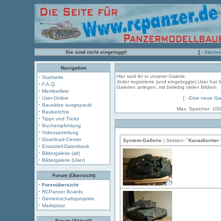
Sie sind nicht eingeloggt!
[ -
Startse
Navigation
·
Hier seid ihr in unserer Galerie.
Startseite
Jeder registrierte (und eingeloggte) User hat 
·
F.A.Q.
Galerien anlegen, mit beliebig vielen Bildern.
·
Memberliste
·
User-Online
[ -
Eine neue Gal
·
Bausätze ausgepackt
Max. Speicher: 100
·
Bauberichte
·
Tipps und Tricks
·
Buchempfehlung
·
Videosammlung
·
Download-Center
System-Gallerie
| Sektion: "
Kanadischer 
·
Ersatzteil-Datenbank
·
Bildergalerie (alt)
·
Bildergalerie (User)
Forum (Übersicht)
·
Forenübersicht
·
RCPanzer Boards
·
Gemeinschaftsprojekte
·
Marktplatz
Forum (Aktuell)