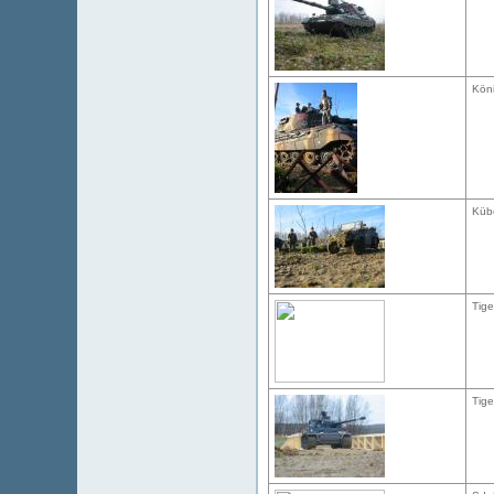
Köni
Küb
Tige
Tige