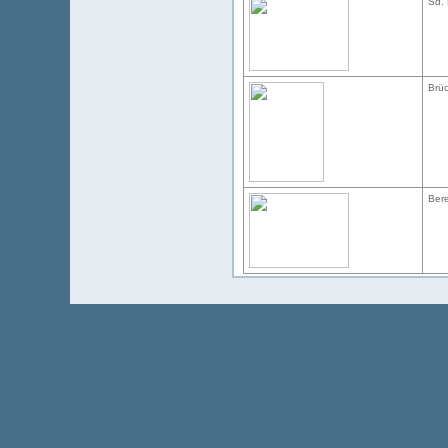
Sd. 
Brü
Bere