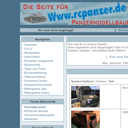
Sie sind nicht eingeloggt!
[ -
Startse
Navigation
·
Hier seid ihr in unserer Galerie.
Startseite
Jeder registrierte (und eingeloggte) User hat 
·
F.A.Q.
Galerien anlegen, mit beliebig vielen Bildern.
·
Memberliste
·
User-Online
[ -
Eine neue Gal
·
Bausätze ausgepackt
Max. Speicher: 100
·
Bauberichte
·
Tipps und Tricks
·
Buchempfehlung
·
Videosammlung
·
Download-Center
System-Gallerie
| Sektion: "
Kai
"
·
Ersatzteil-Datenbank
Bru
·
Bildergalerie (alt)
·
Bildergalerie (User)
Forum (Übersicht)
·
Forenübersicht
·
RCPanzer Boards
VEB
·
Gemeinschaftsprojekte
·
Marktplatz
Forum (Aktuell)