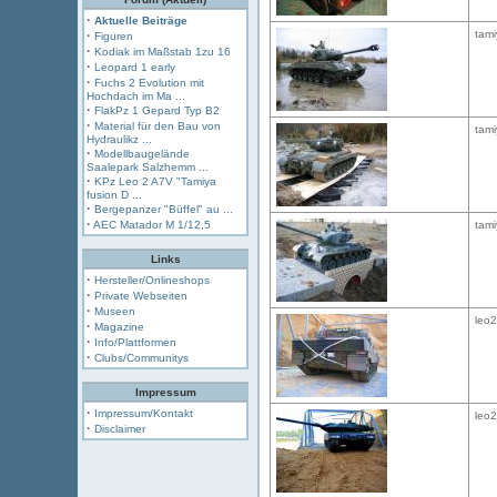
·
Aktuelle Beiträge
·
tami
Figuren
·
Kodiak im Maßstab 1zu 16
·
Leopard 1 early
·
Fuchs 2 Evolution mit
Hochdach im Ma ...
·
FlakPz 1 Gepard Typ B2
·
Material für den Bau von
tami
Hydraulikz ...
·
Modellbaugelände
Saalepark Salzhemm ...
·
KPz Leo 2 A7V "Tamiya
fusion D ...
·
Bergepanzer "Büffel" au ...
·
AEC Matador M 1/12,5
tami
Links
·
Hersteller/Onlineshops
·
Private Webseiten
·
Museen
leo
·
Magazine
·
Info/Plattformen
·
Clubs/Communitys
Impressum
·
Impressum/Kontakt
leo
·
Disclaimer