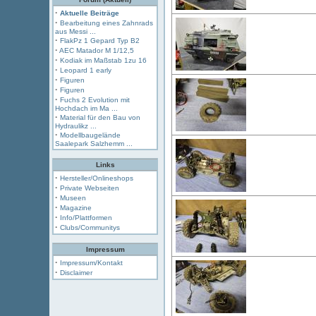
·
Aktuelle Beiträge
·
Bearbeitung eines Zahnrads
aus Messi ...
·
FlakPz 1 Gepard Typ B2
·
AEC Matador M 1/12,5
·
Kodiak im Maßstab 1zu 16
·
Leopard 1 early
·
Figuren
·
Figuren
·
Fuchs 2 Evolution mit
Hochdach im Ma ...
·
Material für den Bau von
Hydraulikz ...
·
Modellbaugelände
Saalepark Salzhemm ...
Links
·
Hersteller/Onlineshops
·
Private Webseiten
·
Museen
·
Magazine
·
Info/Plattformen
·
Clubs/Communitys
Impressum
·
Impressum/Kontakt
·
Disclaimer