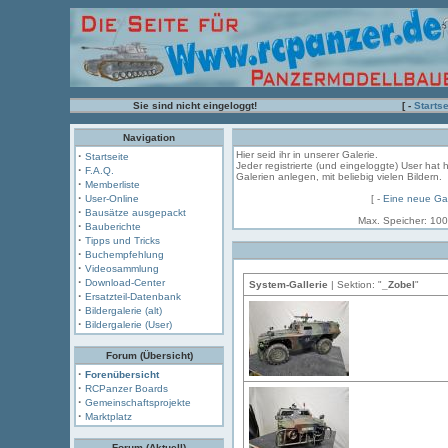
Sie sind nicht eingeloggt!
[ -
Startse
Navigation
·
Hier seid ihr in unserer Galerie.
Startseite
Jeder registrierte (und eingeloggte) User hat 
·
F.A.Q.
Galerien anlegen, mit beliebig vielen Bildern.
·
Memberliste
·
User-Online
[ -
Eine neue Gal
·
Bausätze ausgepackt
Max. Speicher: 100
·
Bauberichte
·
Tipps und Tricks
·
Buchempfehlung
·
Videosammlung
·
Download-Center
System-Gallerie
| Sektion: "
_Zobel
"
·
Ersatzteil-Datenbank
·
Bildergalerie (alt)
·
Bildergalerie (User)
Forum (Übersicht)
·
Forenübersicht
·
RCPanzer Boards
·
Gemeinschaftsprojekte
·
Marktplatz
Forum (Aktuell)