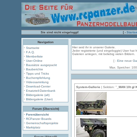
Sie sind nicht eingeloggt!
[ -
Startse
Navigation
·
Hier seid ihr in unserer Galerie.
Startseite
Jeder registrierte (und eingeloggte) User hat 
·
F.A.Q.
Galerien anlegen, mit beliebig vielen Bildern.
·
Memberliste
·
User-Online
[ -
Eine neue Gal
·
Bausätze ausgepackt
Max. Speicher: 100
·
Bauberichte
·
Tipps und Tricks
·
Buchempfehlung
·
Videosammlung
·
Download-Center
System-Gallerie
| Sektion: "
_MAN 10t gl K
·
Ersatzteil-Datenbank
·
Bildergalerie (alt)
·
Bildergalerie (User)
Forum (Übersicht)
·
Forenübersicht
·
RCPanzer Boards
·
Gemeinschaftsprojekte
·
Marktplatz
Forum (Aktuell)