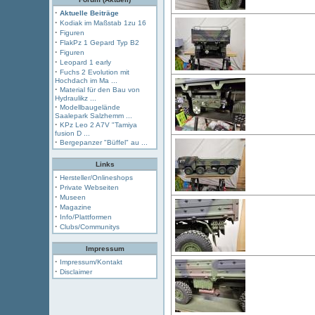
·
Aktuelle Beiträge
·
Kodiak im Maßstab 1zu 16
·
Figuren
·
FlakPz 1 Gepard Typ B2
·
Figuren
·
Leopard 1 early
·
Fuchs 2 Evolution mit
Hochdach im Ma ...
·
Material für den Bau von
Hydraulikz ...
·
Modellbaugelände
Saalepark Salzhemm ...
·
KPz Leo 2 A7V "Tamiya
fusion D ...
·
Bergepanzer "Büffel" au ...
Links
·
Hersteller/Onlineshops
·
Private Webseiten
·
Museen
·
Magazine
·
Info/Plattformen
·
Clubs/Communitys
Impressum
·
Impressum/Kontakt
·
Disclaimer