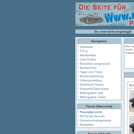
Sie sind nicht eingeloggt!
Navigation
·
Hier s
Startseite
Jeder 
·
F.A.Q.
Galeri
·
Memberliste
·
User-Online
·
Bausätze ausgepackt
·
Bauberichte
·
Tipps und Tricks
·
Buchempfehlung
·
Videosammlung
·
Download-Center
Sys
·
Ersatzteil-Datenbank
·
Bildergalerie (alt)
·
Bildergalerie (User)
Forum (Übersicht)
·
Forenübersicht
·
RCPanzer Boards
·
Gemeinschaftsprojekte
·
Marktplatz
Forum (Aktuell)