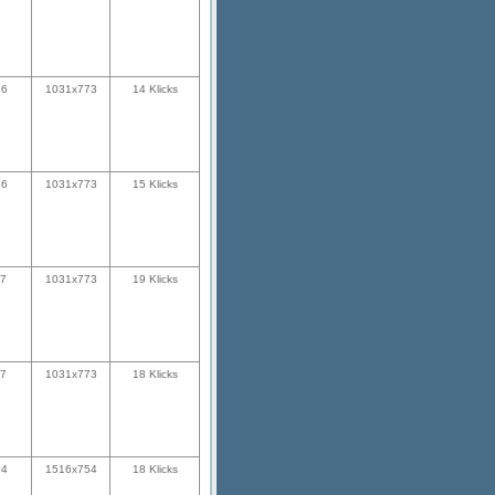
26
1031x773
14 Klicks
26
1031x773
15 Klicks
17
1031x773
19 Klicks
17
1031x773
18 Klicks
04
1516x754
18 Klicks