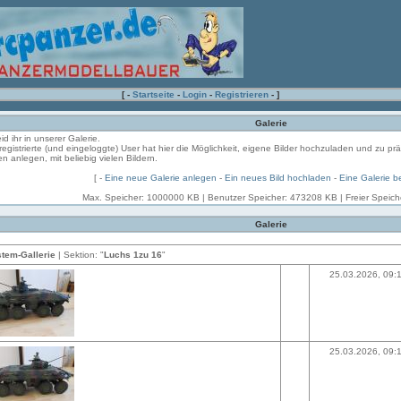
[ -
Startseite
-
Login
-
Registrieren
- ]
Galerie
eid ihr in unserer Galerie.
registrierte (und eingeloggte) User hat hier die Möglichkeit, eigene Bilder hochzuladen und zu pr
en anlegen, mit beliebig vielen Bildern.
[ -
Eine neue Galerie anlegen
-
Ein neues Bild hochladen
-
Eine Galerie b
Max. Speicher: 1000000 KB | Benutzer Speicher: 473208 KB | Freier Speic
Galerie
tem-Gallerie
| Sektion: "
Luchs 1zu 16
"
25.03.2026, 09:
25.03.2026, 09: