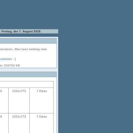
Freitag, der 7. August 2026
äsentieren. Man kann beliebig viele
earbeiten
- ]
her: 526792 KB
18
1031x773
7 Klicks
18
1031x773
7 Klicks