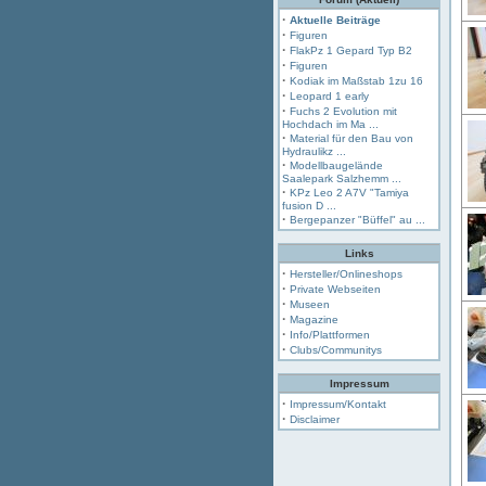
·
Aktuelle Beiträge
·
Figuren
·
FlakPz 1 Gepard Typ B2
·
Figuren
·
Kodiak im Maßstab 1zu 16
·
Leopard 1 early
·
Fuchs 2 Evolution mit
Hochdach im Ma ...
·
Material für den Bau von
Hydraulikz ...
·
Modellbaugelände
Saalepark Salzhemm ...
·
KPz Leo 2 A7V "Tamiya
fusion D ...
·
Bergepanzer "Büffel" au ...
Links
·
Hersteller/Onlineshops
·
Private Webseiten
·
Museen
·
Magazine
·
Info/Plattformen
·
Clubs/Communitys
Impressum
·
Impressum/Kontakt
·
Disclaimer