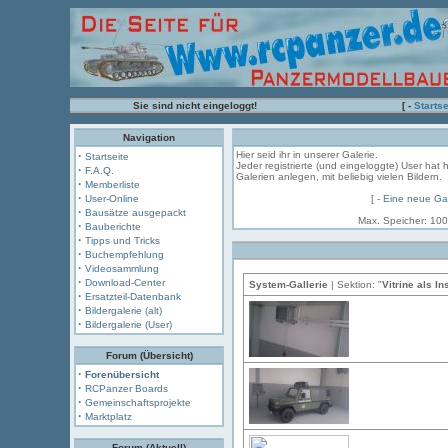
Sie sind nicht eingeloggt!
[ -
Startse
Navigation
·
Hier seid ihr in unserer Galerie.
Startseite
Jeder registrierte (und eingeloggte) User hat 
·
F.A.Q.
Galerien anlegen, mit beliebig vielen Bildern.
·
Memberliste
·
User-Online
[ -
Eine neue Gal
·
Bausätze ausgepackt
Max. Speicher: 100
·
Bauberichte
·
Tipps und Tricks
·
Buchempfehlung
·
Videosammlung
·
Download-Center
System-Gallerie
| Sektion: "
Vitrine als In
·
Ersatzteil-Datenbank
·
Bildergalerie (alt)
·
Bildergalerie (User)
Forum (Übersicht)
·
Forenübersicht
·
RCPanzer Boards
·
Gemeinschaftsprojekte
·
Marktplatz
Forum (Aktuell)