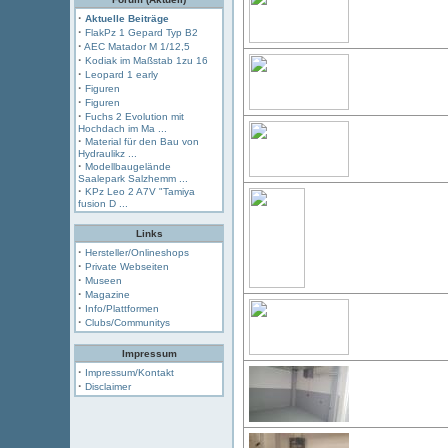
·
Aktuelle Beiträge
·
FlakPz 1 Gepard Typ B2
·
AEC Matador M 1/12,5
·
Kodiak im Maßstab 1zu 16
·
Leopard 1 early
·
Figuren
·
Figuren
·
Fuchs 2 Evolution mit
Hochdach im Ma ...
·
Material für den Bau von
Hydraulikz ...
·
Modellbaugelände
Saalepark Salzhemm ...
·
KPz Leo 2 A7V "Tamiya
fusion D ...
Links
·
Hersteller/Onlineshops
·
Private Webseiten
·
Museen
·
Magazine
·
Info/Plattformen
·
Clubs/Communitys
Impressum
·
Impressum/Kontakt
·
Disclaimer