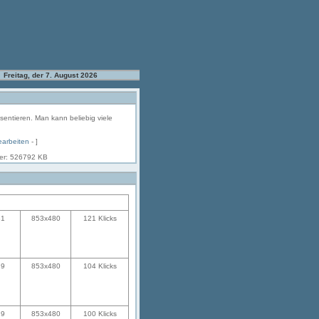
Freitag, der 7. August 2026
äsentieren. Man kann beliebig viele
earbeiten
- ]
her: 526792 KB
31
853x480
121 Klicks
29
853x480
104 Klicks
29
853x480
100 Klicks