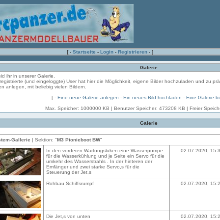
[ -
Startseite
-
Login
-
Registrieren
- ]
Galerie
eid ihr in unserer Galerie.
registrierte (und eingeloggte) User hat hier die Möglichkeit, eigene Bilder hochzuladen und zu pr
en anlegen, mit beliebig vielen Bildern.
[ -
Eine neue Galerie anlegen
-
Ein neues Bild hochladen
-
Eine Galerie b
Max. Speicher: 1000000 KB | Benutzer Speicher: 473208 KB | Freier Speic
Galerie
tem-Gallerie
| Sektion: "
M3 Pionieboot BW
"
In den vorderen Wartungsluken eine Wasserpumpe
02.07.2020, 15:
für die Wasserkühlung und je Seite ein Servo für die
umkehr des Wasserstrahls . In der hinteren der
Emfänger und zwei starke Servo,s für die
Steuerung der Jet,s
Rohbau Schiffsrumpf
02.07.2020, 15:
Die Jet,s von unten
02.07.2020, 15: