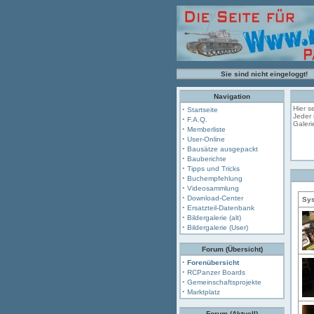
Sie sind nicht eingeloggt!
Navigation
·
Hier s
Startseite
Jeder 
·
F.A.Q.
Galeri
·
Memberliste
·
User-Online
·
Bausätze ausgepackt
·
Bauberichte
·
Tipps und Tricks
·
Buchempfehlung
·
Videosammlung
·
Download-Center
Sys
·
Ersatzteil-Datenbank
·
Bildergalerie (alt)
·
Bildergalerie (User)
Forum (Übersicht)
·
Forenübersicht
·
RCPanzer Boards
·
Gemeinschaftsprojekte
·
Marktplatz
Forum (Aktuell)