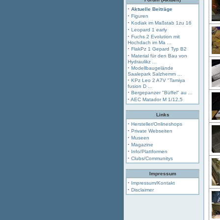
·
Aktuelle Beiträge
·
Figuren
·
Kodiak im Maßstab 1zu 16
·
Leopard 1 early
·
Fuchs 2 Evolution mit
Hochdach im Ma ...
·
FlakPz 1 Gepard Typ B2
·
Material für den Bau von
Hydraulikz ...
·
Modellbaugelände
Saalepark Salzhemm ...
·
KPz Leo 2 A7V "Tamiya
fusion D ...
·
Bergepanzer "Büffel" au ...
·
AEC Matador M 1/12,5
Links
·
Hersteller/Onlineshops
·
Private Webseiten
·
Museen
·
Magazine
·
Info/Plattformen
·
Clubs/Communitys
Impressum
·
Impressum/Kontakt
·
Disclaimer