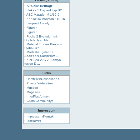
·
Aktuelle Beiträge
·
FlakPz 1 Gepard Typ B2
·
AEC Matador M 1/12,5
·
Kodiak im Maßstab 1zu 16
·
Leopard 1 early
·
Figuren
·
Figuren
·
Fuchs 2 Evolution mit
Hochdach im Ma ...
·
Material für den Bau von
Hydraulikz ...
·
Modellbaugelände
Saalepark Salzhemm ...
·
KPz Leo 2 A7V "Tamiya
fusion D ...
Links
·
Hersteller/Onlineshops
·
Private Webseiten
·
Museen
·
Magazine
·
Info/Plattformen
·
Clubs/Communitys
Impressum
·
Impressum/Kontakt
·
Disclaimer