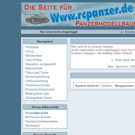
Sie sind nicht eingeloggt!
[ -
Startse
Navigation
·
Hier seid ihr in unserer Galerie.
Startseite
Jeder registrierte (und eingeloggte) User hat 
·
F.A.Q.
Galerien anlegen, mit beliebig vielen Bildern.
·
Memberliste
·
User-Online
[ -
Eine neue Gal
·
Bausätze ausgepackt
Max. Speicher: 100
·
Bauberichte
·
Tipps und Tricks
·
Buchempfehlung
·
Videosammlung
·
Download-Center
System-Gallerie
| Sektion: "
Bergepanzer 
·
Ersatzteil-Datenbank
·
Bildergalerie (alt)
·
Bildergalerie (User)
Forum (Übersicht)
·
Forenübersicht
·
RCPanzer Boards
·
Gemeinschaftsprojekte
·
Marktplatz
Forum (Aktuell)