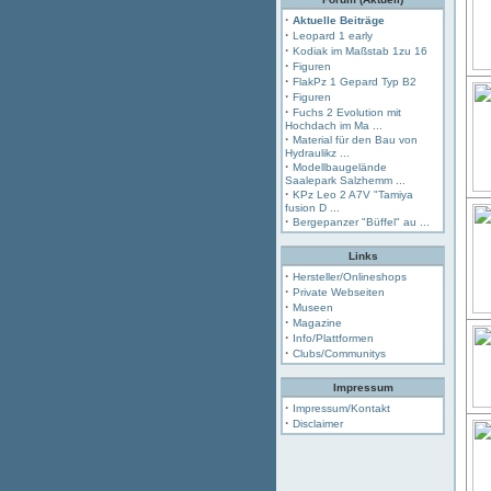
·
Aktuelle Beiträge
·
Leopard 1 early
·
Kodiak im Maßstab 1zu 16
·
Figuren
·
FlakPz 1 Gepard Typ B2
·
Figuren
·
Fuchs 2 Evolution mit
Hochdach im Ma ...
·
Material für den Bau von
Hydraulikz ...
·
Modellbaugelände
Saalepark Salzhemm ...
·
KPz Leo 2 A7V "Tamiya
fusion D ...
·
Bergepanzer "Büffel" au ...
Links
·
Hersteller/Onlineshops
·
Private Webseiten
·
Museen
·
Magazine
·
Info/Plattformen
·
Clubs/Communitys
Impressum
·
Impressum/Kontakt
·
Disclaimer