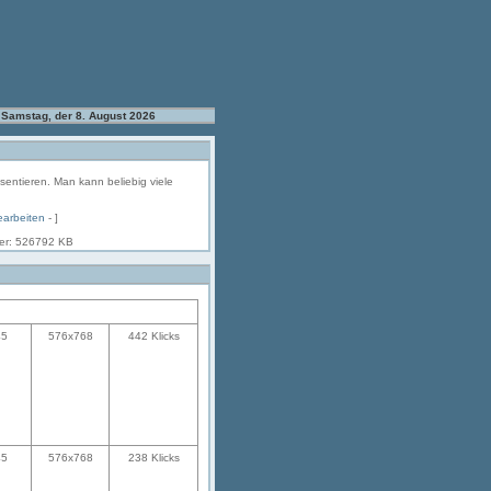
Samstag, der 8. August 2026
äsentieren. Man kann beliebig viele
earbeiten
- ]
her: 526792 KB
45
576x768
442 Klicks
45
576x768
238 Klicks