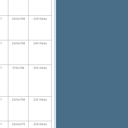
47
1024x768
229 Klicks
47
1024x768
240 Klicks
47
576x768
254 Klicks
47
1024x768
232 Klicks
47
1024x575
229 Klicks