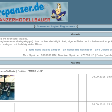
[ -
Startseite
-
Login
-
Registrieren
- ]
Galerie
eid ihr in unserer Galerie.
registrierte (und eingeloggte) User hat hier die Möglichkeit, eigene Bilder hochzuladen und zu pr
en anlegen, mit beliebig vielen Bildern.
[ -
Eine neue Galerie anlegen
-
Ein neues Bild hochladen
-
Eine Galerie b
Max. Speicher: 1000000 KB | Benutzer Speicher: 473208 KB | Freier Speic
Galerie
tem-Gallerie
| Sektion: "
MRAP - US
"
26.09.2016, 15:
26.09.2016, 15: