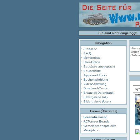
Sie sind nicht eingeloggt!
Navigation
·
Hier s
Startseite
Jeder 
·
F.A.Q.
Galeri
·
Memberliste
·
User-Online
·
Bausätze ausgepackt
·
Bauberichte
·
Tipps und Tricks
·
Buchempfehlung
·
Videosammlung
·
Download-Center
Sys
·
Ersatzteil-Datenbank
·
Bildergalerie (alt)
·
Bildergalerie (User)
Forum (Übersicht)
·
Forenübersicht
·
RCPanzer Boards
·
Gemeinschaftsprojekte
·
Marktplatz
Forum (Aktuell)