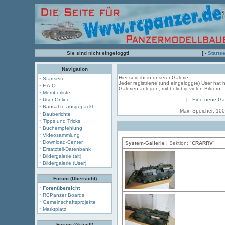
Sie sind nicht eingeloggt!
[ -
Startse
Navigation
·
Hier seid ihr in unserer Galerie.
Startseite
Jeder registrierte (und eingeloggte) User hat 
·
F.A.Q.
Galerien anlegen, mit beliebig vielen Bildern.
·
Memberliste
·
User-Online
[ -
Eine neue Gal
·
Bausätze ausgepackt
Max. Speicher: 100
·
Bauberichte
·
Tipps und Tricks
·
Buchempfehlung
·
Videosammlung
·
Download-Center
System-Gallerie
| Sektion: "
CRARRV
"
·
Ersatzteil-Datenbank
·
Bildergalerie (alt)
·
Bildergalerie (User)
Forum (Übersicht)
·
Forenübersicht
·
RCPanzer Boards
·
Gemeinschaftsprojekte
·
Marktplatz
Forum (Aktuell)