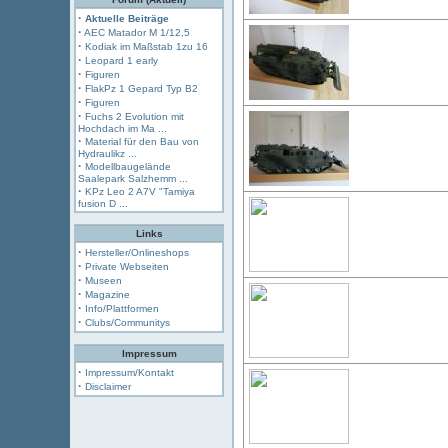
·
Aktuelle Beiträge
·
AEC Matador M 1/12,5
·
Kodiak im Maßstab 1zu 16
·
Leopard 1 early
·
Figuren
·
FlakPz 1 Gepard Typ B2
·
Figuren
·
Fuchs 2 Evolution mit
Hochdach im Ma ...
·
Material für den Bau von
Hydraulikz ...
·
Modellbaugelände
Saalepark Salzhemm ...
·
KPz Leo 2 A7V "Tamiya
fusion D ...
Links
·
Hersteller/Onlineshops
·
Private Webseiten
·
Museen
·
Magazine
·
Info/Plattformen
·
Clubs/Communitys
Impressum
·
Impressum/Kontakt
·
Disclaimer